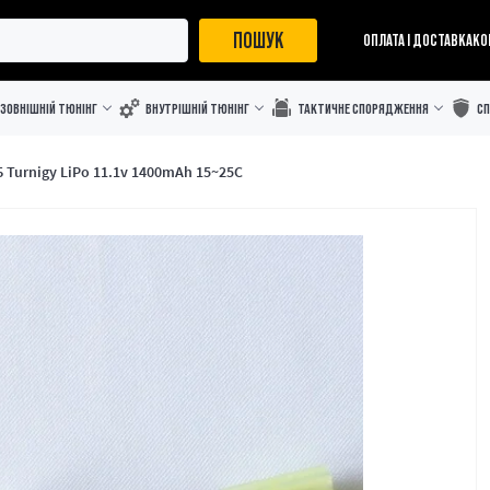
ПОШУК
ОПЛАТА І ДОСТАВКА
КО
ЗОВНІШНІЙ ТЮНІНГ
ВНУТРІШНІЙ ТЮНІНГ
ТАКТИЧНЕ СПОРЯДЖЕННЯ
С
 Turnigy LiPo 11.1v 1400mAh 15~25C