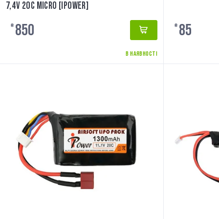
7,4V 20C MICRO [IPOWER]
850
85
₴
₴
В НАЯВНОСТІ