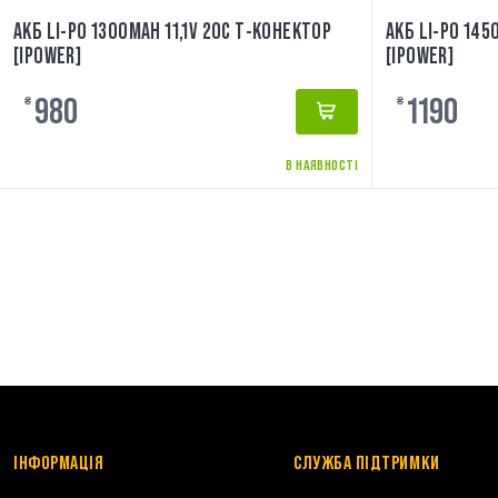
АКБ LI-PO 1300MAH 11,1V 20C Т-КОНЕКТОР
АКБ LI-PO 145
[IPOWER]
[IPOWER]
980
1190
₴
₴
В НАЯВНОСТІ
ІНФОРМАЦІЯ
СЛУЖБА ПІДТРИМКИ