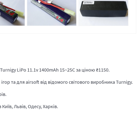
urnigy LiPo 11.1v 1400mAh 15~25C за ціною
₴
1150.
гор та для airsoft від відомого світового виробника Turnigy.
рів.
Київ, Львів, Одесу, Харків.