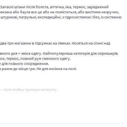
Запасні штани після болота, аптечка, їжа, термос, заряджений
рюкзака або баула все це або не поміститься, або висітиме незручно,
в: штурмові, патрульні, експедиційні, з гідросистемою і без, із системою
, два-три магазини в підсумках на лямках. Носяться на спині над
вного дня + зміна одягу. Найпопулярніша категорія для скірмішерів.
шок, термос, повний рум сменного одягу.
е для повного спорядження.
разом до місця гри. Не для носіння на полі.
— їхня лінійка преміум-сегменту.
ідношення ціна-якість.
 у виборі об'єму або системи MOLLE — телефонуй
+38 (067) 478-47-47
,
розвантажувальні системи
і
тактичне взуття
. Доставка по всій Україні: