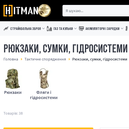
СТРАЙКБОЛЬНА ЗБРОЯ
ГАЗ ТА КУЛЬКИ
АКУМУЛЯТОРИ І ЗАРЯДКИ
РЮКЗАКИ, СУМКИ, ГІДРОСИСТЕМИ
Головна
Тактичне спорядження
Рюкзаки, сумки, гідросистеми
Рюкзаки
Фляги і
гідросистеми
Товарів: 38