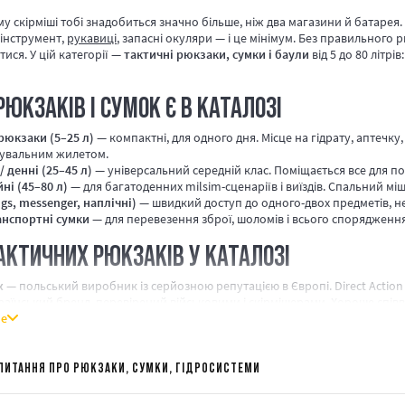
 скірміші тобі знадобиться значно більше, ніж два магазини й батарея. 
 інструмент,
рукавиці
, запасні окуляри — і це мінімум. Без правильного 
ися. У цій категорії —
тактичні рюкзаки, сумки і баули
від 5 до 80 літрі
РЮКЗАКІВ І СУМОК Є В КАТАЛОЗІ
рюкзаки (5–25 л)
— компактні, для одного дня. Місце на гідрату, аптечку
увальним жилетом.
/ денні (25–45 л)
— універсальний середній клас. Поміщається все для по
ні (45–80 л)
— для багатоденних milsim-сценаріїв і виїздів. Спальний мі
ngs, messenger, наплічні)
— швидкий доступ до одного-двох предметів, н
анспортні сумки
— для перевезення зброї, шоломів і всього спорядження 
АКТИЧНИХ РЮКЗАКІВ У КАТАЛОЗІ
x
— польський виробник із серйозною репутацією в Європі. Direct Action 
аїнський бренд, перевірений військовими і скірмішерами. Хороше співв
ше
al
— американський класик, оригінали — дорого, але якісно.
exar, P1G-Tac
— доступні європейські альтернативи.
 наявності, перевірка фурнітури й швів перед відправкою. Не впевнений
ПИТАННЯ ПРО РЮКЗАКИ, СУМКИ, ГІДРОСИСТЕМИ
дкажуть під твій сценарій. Якщо береш повний комплект — глянь також
ків, Одеса, Дніпро, Івано-Франківськ — Нова Пошта, Укрпошта, кур'єр.