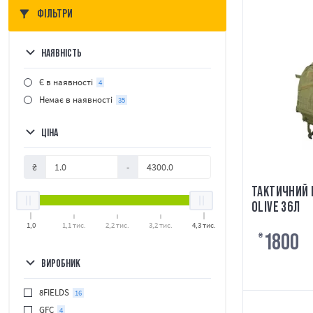
ФІЛЬТРИ
НАЯВНІСТЬ
Є в наявності
4
Немає в наявності
35
ЦІНА
₴
-
ТАКТИЧНИЙ 
OLIVE 36Л
1,0
1,1 тис.
2,2 тис.
3,2 тис.
4,3 тис.
1800
₴
ВИРОБНИК
8FIELDS
16
GFC
4