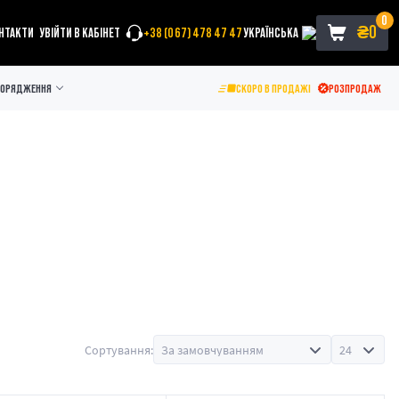
0
₴
0
НТАКТИ
УВІЙТИ В КАБІНЕТ
+38 (067) 478 47 47
УКРАЇНСЬКА
ПОРЯДЖЕННЯ
СКОРО В ПРОДАЖІ
РОЗПРОДАЖ
Сортування: