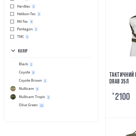
Hardtac
2
Helikon-Tex
2
Mil-Tec
4
Pentagon
1
TMC
1
КОЛІР
Black
1
Coyote
5
ТАКТИЧНИЙ 
Coyote Brown
DRAB 35Л
1
Multicam
5
2100
₴
Multicam Tropic
2
Olive Green
12