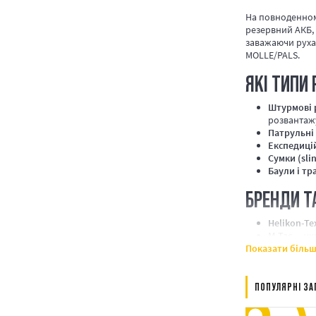
На повноденному
резервний АКБ,
заважаючи рухат
MOLLE/PALS.
ЯКІ ТИПИ 
Штурмові 
розвантаж
Патрульні 
Експедицій
Сумки (sli
Баули і тр
БРЕНДИ Т
Helikon-Te
M-Tac
— укр
Показати біль
5.11 Tactic
8FIELDS, T
Усі позиції — в
ПОПУЛЯРНІ ЗА
консультанти пі
Київ, Львів, Хар