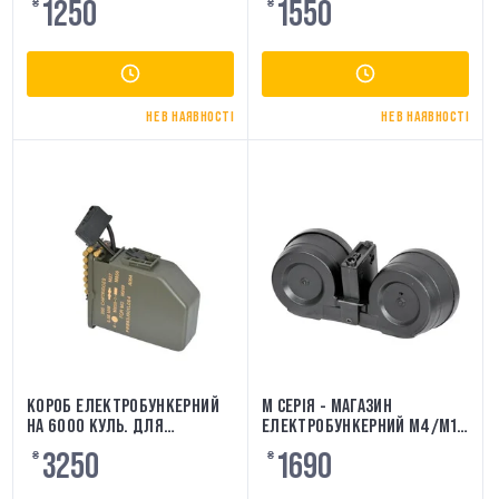
1250
1550
₴
₴
НЕ В НАЯВНОСТІ
НЕ В НАЯВНОСТІ
КОРОБ ЕЛЕКТРОБУНКЕРНИЙ
M СЕРІЯ - МАГАЗИН
НА 6000 КУЛЬ. ДЛЯ
ЕЛЕКТРОБУНКЕРНИЙ M4/M16
КУЛЕМЕТІВ M249 A&K
[BATTLEAXE] 3000 КУЛЬ
3250
1690
₴
₴