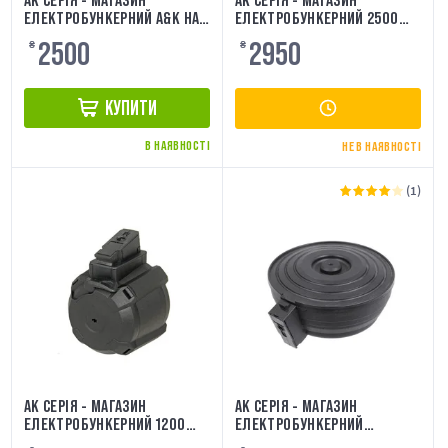
АК СЕРІЯ - МАГАЗИН
AK СЕРІЯ - МАГАЗИН
ЕЛЕКТРОБУНКЕРНИЙ A&K НА
ЕЛЕКТРОБУНКЕРНИЙ 2500
2500 КУЛЬ
КУЛЬ [CYMA]
2500
2950
₴
₴
КУПИТИ
В НАЯВНОСТІ
НЕ В НАЯВНОСТІ
(1)
AK СЕРІЯ - МАГАЗИН
AK СЕРІЯ - МАГАЗИН
ЕЛЕКТРОБУНКЕРНИЙ 1200
ЕЛЕКТРОБУНКЕРНИЙ
ШАР. [BATTLEAXE]
[BATTLEAXE] 3500 КУЛЬ