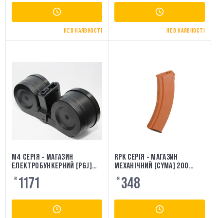
НЕ В НАЯВНОСТІ
НЕ В НАЯВНОСТІ
M4 СЕРІЯ - МАГАЗИН
RPK СЕРІЯ - МАГАЗИН
ЕЛЕКТРОБУНКЕРНИЙ [P&J]
МЕХАНІЧНИЙ [CYMA] 200
3000 КУЛЬ
КУЛЬ
1171
348
₴
₴