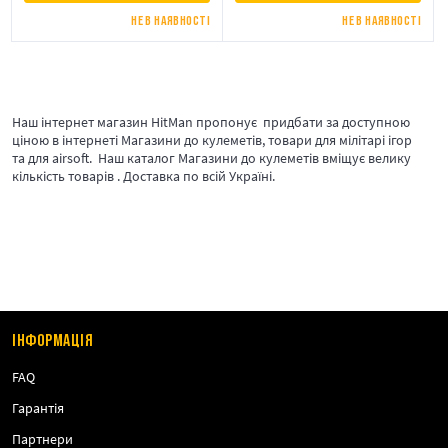
НЕ В НАЯВНОСТІ
НЕ В НАЯВНОСТІ
Наш інтернет магазин HitMan пропонує придбати за доступною
ціною в інтернеті Магазини до кулеметів, товари для мілітарі ігор
та для airsoft. Наш каталог Магазини до кулеметів вміщує велику
кількість товарів . Доставка по всій Україні.
ІНФОРМАЦІЯ
FAQ
Гарантія
Партнери