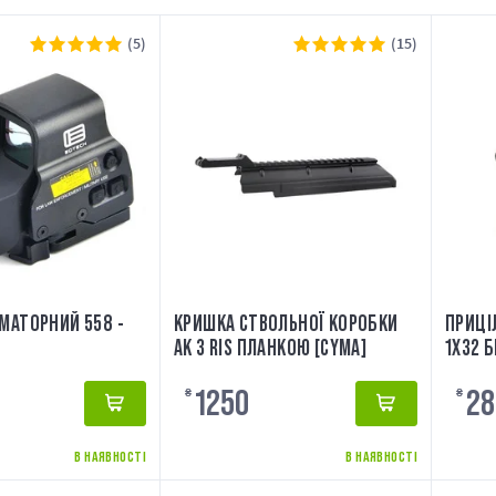
(5)
(15)
МАТОРНИЙ 558 -
КРИШКА СТВОЛЬНОЇ КОРОБКИ
ПРИЦІ
АК З RIS ПЛАНКОЮ [CYMA]
1X32 
1250
28
₴
₴
В НАЯВНОСТІ
В НАЯВНОСТІ