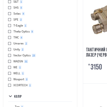
S&T
1
SHS
5
Sotac
4
SPE
2
T-Eagle
1
Theta Optics
9
TMC
4
Umarex
2
ТАКТИЧНИЙ Б
Unity
2
ЛАЗЕР (ЧЕРВ
Vector Optics
23
СВІТЛОДІОД
WADSN
31
3150
TAN ELEMEN
₴
WE
1
WELL
1
Wosport
3
XCORTECH
1
КОЛІР
Tan