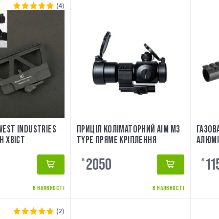
(4)
WEST INDUSTRIES
ПРИЦІЛ КОЛІМАТОРНИЙ AIM М3
ГАЗОВ
Н ХВІСТ
TYPE ПРЯМЕ КРІПЛЕННЯ
АЛЮМІ
2050
11
₴
₴
В НАЯВНОСТІ
В НАЯВНОСТІ
(2)