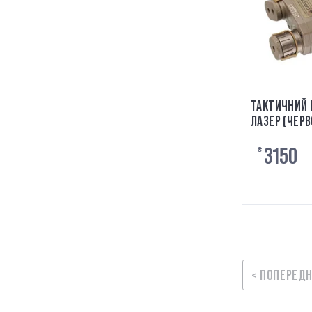
ТАКТИЧНИЙ Б
ЛАЗЕР (ЧЕРВ
СВІТЛОДІОД
3150
ТА СТРОБОС
₴
< ПОПЕРЕД