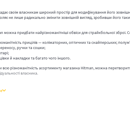
адає своїм власникам широкий простір для модифікування його зовнішн
оляє не лише радикально змінити зовнішній вигляд, зробивши його таки
an можна придбати найрізноманітніші обвіси для страйкбольної зброї. 
номанітність прицілів — коліматорних, оптичних та снайперських; полум
ереносу, ручки та сошки;
хтарі;
цівки й накладки та багато чого іншого.
 всю різноманітність асортименту магазина Hitman, можна перетворити
ідуальності власника.
ше