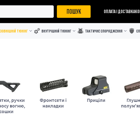
ПОШУК
ОПЛАТА І ДОСТАВКА
КО
ЗОВНІШНІЙ ТЮНІНГ
ВНУТРІШНІЙ ТЮНІНГ
ТАКТИЧНЕ СПОРЯДЖЕННЯ
С
ятки, ручки
Фронтсети і
Приціли
Глушн
носу вогню,
накладки
полум'я
сошки