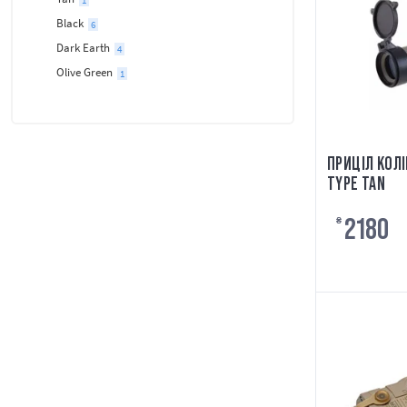
1
Black
6
Dark Earth
4
Olive Green
1
ПРИЦІЛ КОЛ
TYPE TAN
2180
₴