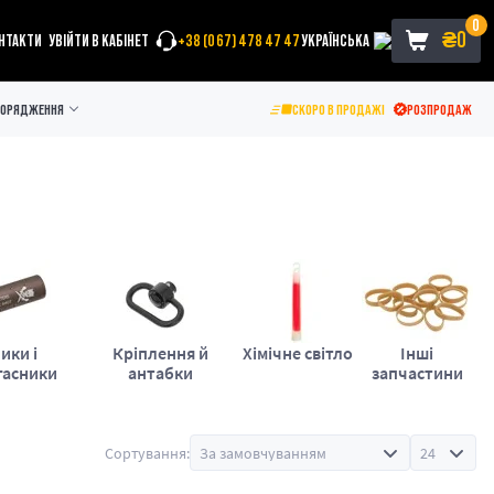
0
₴
0
НТАКТИ
УВІЙТИ В КАБІНЕТ
+38 (067) 478 47 47
УКРАЇНСЬКА
ПОРЯДЖЕННЯ
СКОРО В ПРОДАЖІ
РОЗПРОДАЖ
ики і
Кріплення й
Хімічне світло
Інші
гасники
антабки
запчастини
Сортування: