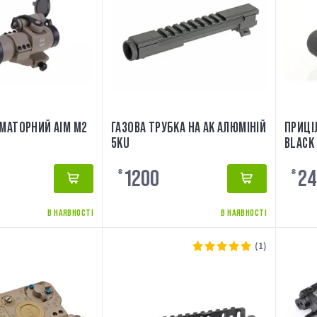
ІМАТОРНИЙ AIM М2
ГАЗОВА ТРУБКА НА AK АЛЮМІНІЙ
ПРИЦІ
5KU
BLACK
1200
24
₴
₴
В НАЯВНОСТІ
В НАЯВНОСТІ
(1)