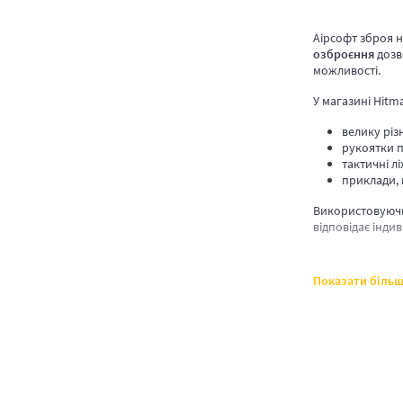
Аірсофт зброя н
озброєння
дозв
можливості.
У магазині Hitm
велику різ
рукоятки п
тактичні лі
приклади, 
Використовуючи
відповідає індив
Показати біль