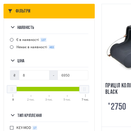
ФІЛЬТРИ
НАЯВНІСТЬ
Є в наявності
137
Немає в наявності
483
ЦІНА
₴
-
ПРИЦІЛ КОЛІ
BLACK
8
2 тис.
3 тис.
5 тис.
7 тис.
2750
₴
ТИП КРІПЛЕННЯ
KEY-MOD
17