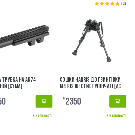
(2)
А ТРУБКА НА AK74
СОШКИ HARRIS ДО ГВИНТІВКИ
НІЙ [CYMA]
M4 RIS ШЕСТИСТУПІНЧАТІ [ACM]
РЕПЛІКА
50
2350
₴
В НАЯВНОСТІ
В НАЯВНОСТІ