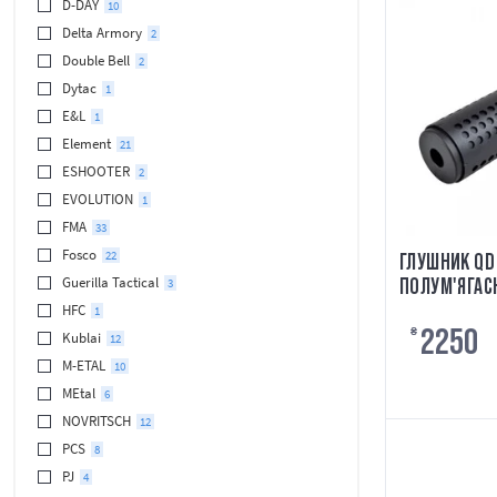
D-DAY
10
Delta Armory
2
Double Bell
2
Dytac
1
E&L
1
Element
21
ESHOOTER
2
EVOLUTION
1
FMA
33
Fosco
22
ГЛУШНИК QD
Guerilla Tactical
ПОЛУМ'ЯГАС
3
DRAGON]
HFC
1
2250
₴
Kublai
12
M-ETAL
10
MEtal
6
NOVRITSCH
12
PCS
8
PJ
4