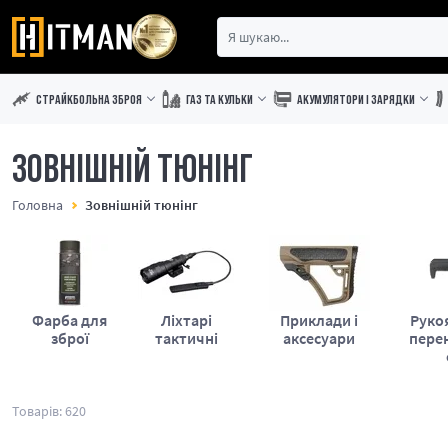
СТРАЙКБОЛЬНА ЗБРОЯ
ГАЗ ТА КУЛЬКИ
АКУМУЛЯТОРИ І ЗАРЯДКИ
ЗОВНІШНІЙ ТЮНІНГ
Головна
Зовнішній тюнінг
Фарба для
Ліхтарі
Приклади і
Руко
зброї
тактичні
аксесуари
пере
Товарів: 620