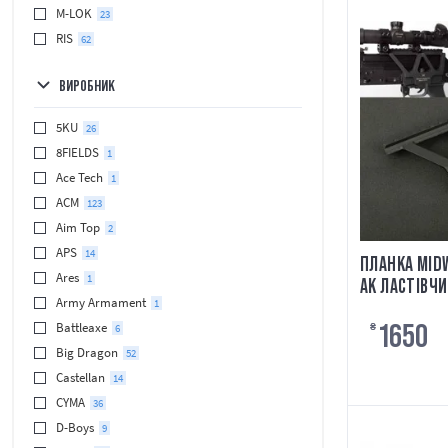
M-LOK
23
RIS
62
ВИРОБНИК
5KU
26
8FIELDS
1
Ace Tech
1
ACM
123
Aim Top
2
APS
14
ПЛАНКА MID
Ares
1
AK ЛАСТІВЧИ
Army Armament
1
1650
Battleaxe
6
₴
Big Dragon
52
Castellan
14
CYMA
36
D-Boys
9