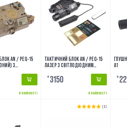
ЛОК AN / PEQ-15
ТАКТИЧНИЙ БЛОК AN / PEQ-15
ГЛУШН
ОНИЙ) З
ЛАЗЕР З СВІТЛОДІОДНИМ
A1
НИМ ЛІХТАРИКОМ
ЛІХТАРИКОМ BLK ELEMENT
3150
22
T
₴
₴
В НАЯВНОСТІ
В НАЯВНОСТІ
(1)