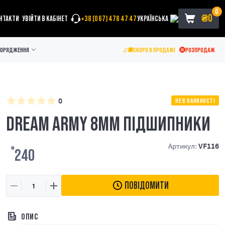
0
₴
0
НТАКТИ
УВІЙТИ В КАБІНЕТ
+38 (067) 478 47 47
УКРАЇНСЬКА
ПОРЯДЖЕННЯ
СКОРО В ПРОДАЖІ
РОЗПРОДАЖ
0
НЕ В НАЯВНОСТІ
DREAM ARMY 8ММ ПІДШИПНИКИ
VF116
Артикул:
₴
240
ПОВІДОМИТИ
ОПИС