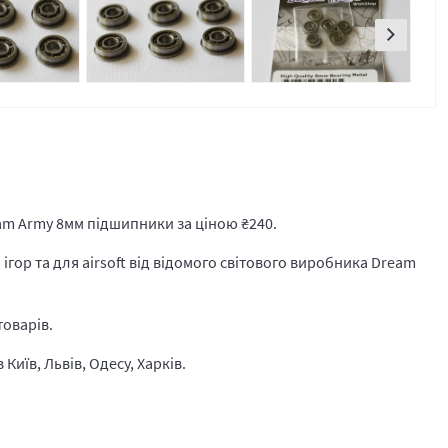
am Army 8мм підшипники за ціною
₴
240.
ігор та для airsoft від відомого світового виробника Dream
товарів.
Київ, Львів, Одесу, Харків.