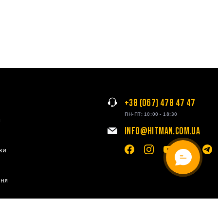
+38 (067) 478 47 47
ПН-ПТ: 10:00 - 18:30
я
INFO@HITMAN.COM.UA
ки
ння