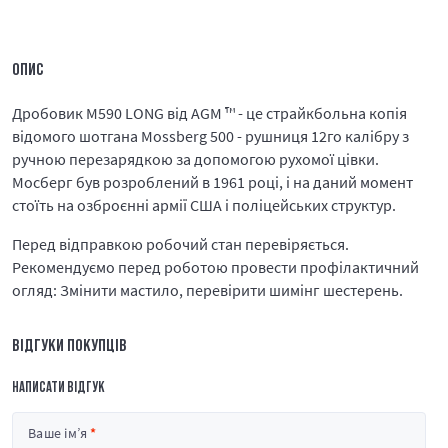
ОПИС
Дробовик M590 LONG від AGM ™ - це страйкбольна копія
відомого шотгана Mossberg 500 - рушниця 12го калібру з
ручною перезарядкою за допомогою рухомої цівки.
Мосберг був розроблений в 1961 році, і на даний момент
стоїть на озброєнні армії США і поліцейських структур.
Перед відправкою робочий стан перевіряється.
Рекомендуємо перед роботою провести профілактичний
огляд: Змінити мастило, перевірити шимінг шестерень.
ВІДГУКИ ПОКУПЦІВ
НАПИСАТИ ВІДГУК
Ваше ім’я