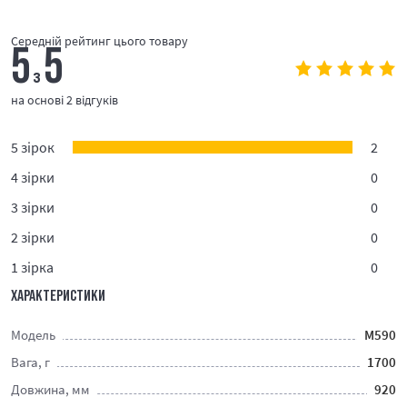
Середній рейтинг цього товару
5
5
з
на основі 2 відгуків
5 зірок
2
4 зірки
0
3 зірки
0
2 зірки
0
1 зірка
0
ХАРАКТЕРИСТИКИ
Модель
M590
Вага, г
1700
Довжина, мм
920