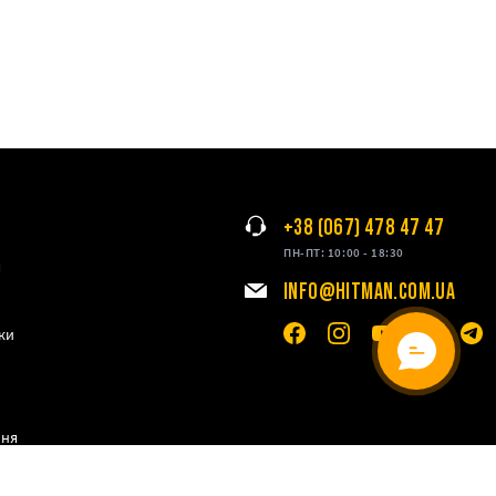
+38 (067) 478 47 47
ПН-ПТ: 10:00 - 18:30
я
INFO@HITMAN.COM.UA
ки
ння