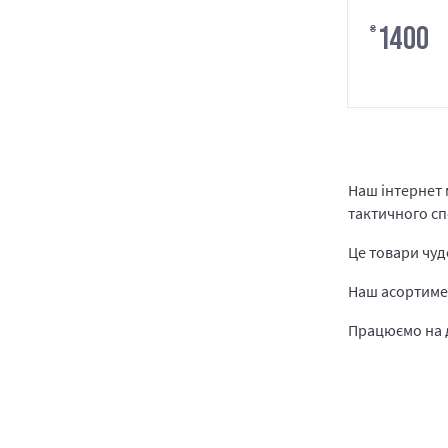
1400
₴
Наш інтернет 
тактичного с
Це товари чудо
Наш асортимен
Працюємо на д