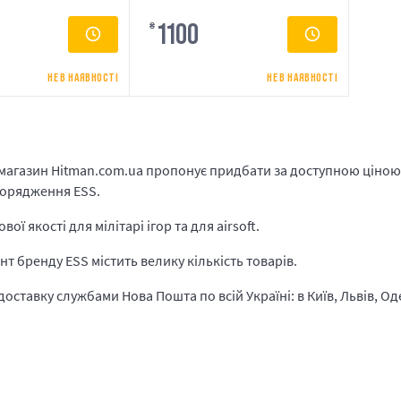
1100
₴
НЕ В НАЯВНОСТІ
НЕ В НАЯВНОСТІ
магазин Hitman.com.ua пропонує придбати за доступною ціною 
порядження ESS.
вої якості для мілітарі ігор та для airsoft.
т бренду ESS містить велику кількість товарів.
оставку службами Нова Пошта по всій Україні: в Київ, Львів, Оде