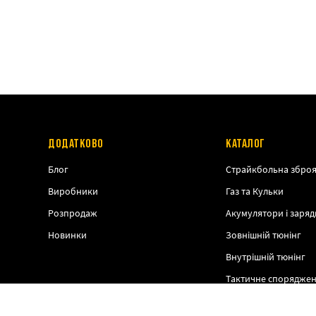
ДОДАТКОВО
КАТАЛОГ
Блог
Страйкбольна збро
Виробники
Газ та Кульки
Розпродаж
Акумулятори і заряд
Новинки
Зовнішній тюнінг
Внутрішній тюнінг
Тактичне спорядже
Спорядження