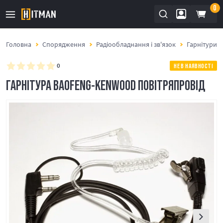
0
Головна
Спорядження
Радіообладнання і зв'язок
Гарнітури і
0
НЕ В НАЯВНОСТІ
ГАРНІТУРА BAOFENG-KENWOOD ПОВІТРЯПРОВІД