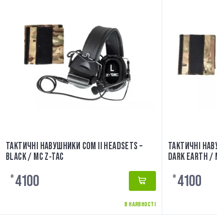
ТАКТИЧНІ НАВУШНИКИ COM II HEADSETS –
ТАКТИЧНІ НАВ
BLACK / MC Z-TAC
DARK EARTH / 
4100
4100
₴
₴
В НАЯВНОСТІ