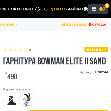
0
₴
0
НТАКТИ
УВІЙТИ В КАБІНЕТ
+38 (067) 478 47 47
УКРАЇНСЬКА
ПОРЯДЖЕННЯ
СКОРО В ПРОДАЖІ
РОЗПРОДАЖ
0
НЕ В НАЯВНОСТІ
ГАРНІТУРА BOWMAN ELITE II SAND
HS0244
Артикул:
₴
490
Варіанти товару: