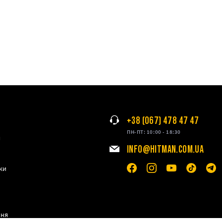
+38 (067) 478 47 47
ПН-ПТ: 10:00 - 18:30
я
INFO@HITMAN.COM.UA
ки
ння