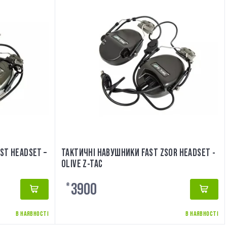
ST HEADSET –
ТАКТИЧНІ НАВУШНИКИ FAST ZSOR HEADSET -
OLIVE Z-TAC
3900
₴
В НАЯВНОСТІ
В НАЯВНОСТІ