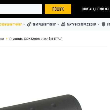
ПОШУК
ОПЛАТА І ДОСТАВКА
КО
ЗОВНІШНІЙ ТЮНІНГ
ВНУТРІШНІЙ ТЮНІНГ
ТАКТИЧНЕ СПОРЯДЖЕННЯ
С
ики
Глушник 130X32mm black [M-ETAL]