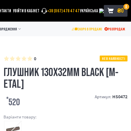
0
₴
0
НТАКТИ
УВІЙТИ В КАБІНЕТ
+38 (067) 478 47 47
УКРАЇНСЬКА
ПОРЯДЖЕННЯ
СКОРО В ПРОДАЖІ
РОЗПРОДАЖ
0
НЕ В НАЯВНОСТІ
ГЛУШНИК 130X32MM BLACK [M-
ETAL]
HS0472
Артикул:
₴
520
Варіанти товару: