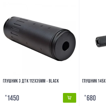
ГЛУШНИК З ДТК 112X35MM - BLACK
ГЛУШНИК 145X
1450
680
₴
₴