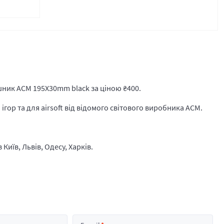
шник ACM 195X30mm black за ціною
₴
400.
гор та для airsoft від відомого світового виробника ACM.
.
Київ, Львів, Одесу, Харків.