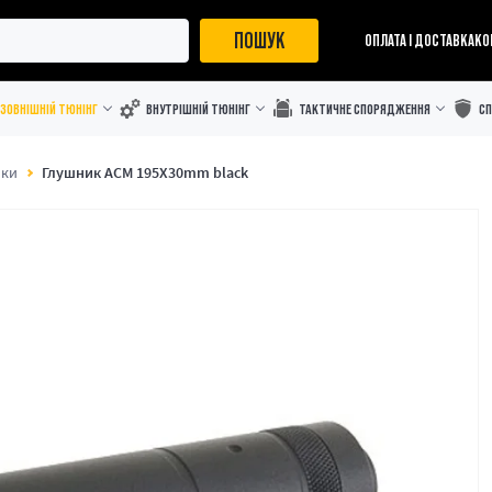
ПОШУК
ОПЛАТА І ДОСТАВКА
КО
ЗОВНІШНІЙ ТЮНІНГ
ВНУТРІШНІЙ ТЮНІНГ
ТАКТИЧНЕ СПОРЯДЖЕННЯ
С
ики
Глушник ACM 195X30mm black