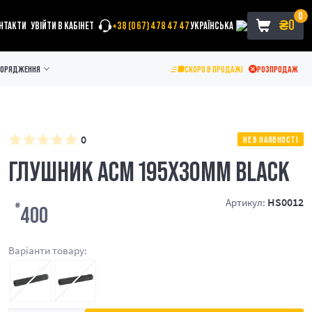
0
₴
0
НТАКТИ
УВІЙТИ В КАБІНЕТ
+38 (067) 478 47 47
УКРАЇНСЬКА
ПОРЯДЖЕННЯ
СКОРО В ПРОДАЖІ
РОЗПРОДАЖ
0
НЕ В НАЯВНОСТІ
ГЛУШНИК ACM 195X30MM BLACK
HS0012
Артикул:
₴
400
Варіанти товару: