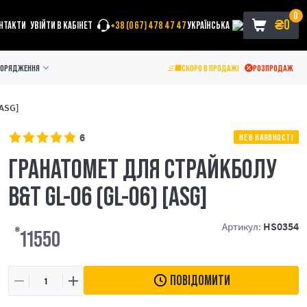
0
₴
0
НТАКТИ
УВІЙТИ В КАБІНЕТ
+38 (067) 478 47 47
УКРАЇНСЬКА
ПОРЯДЖЕННЯ
СКОРО В ПРОДАЖІ
РОЗПРОДАЖ
[ASG]
6
НЕ В НАЯВНОСТІ
ГРАНАТОМЕТ ДЛЯ СТРАЙКБОЛУ
B&T GL-06 (GL-06) [ASG]
HS0354
Артикул:
₴
11550
ПОВІДОМИТИ