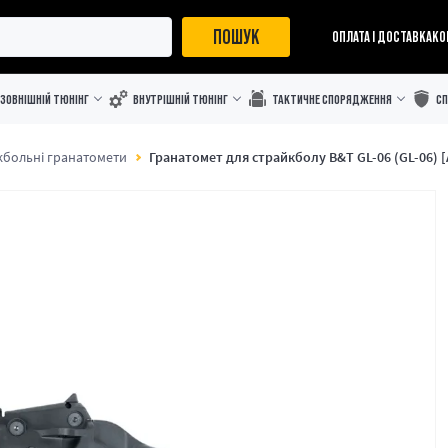
ПОШУК
ОПЛАТА І ДОСТАВКА
КО
ЗОВНІШНІЙ ТЮНІНГ
ВНУТРІШНІЙ ТЮНІНГ
ТАКТИЧНЕ СПОРЯДЖЕННЯ
С
кбольні гранатомети
Гранатомет для страйкболу B&T GL-06 (GL-06) 