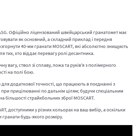
 ASG. Офіційно ліцензований швейцарський гранатомет має
овувати як основний, а складний приклад і передня
розгорнути 40-мм гранати MOSCART, які абсолютно знищують
ля тих, хто віддає перевагу ролі десантника.
ну вагу, ствол зі сплаву, ложа та руків'я з полімерного
сті на полі бою.
и для додаткової точності, що працюють в поєднанні з
ь при прицілюванні по дальнім цілям; будучи спеціальним
 на більшості страйкбольних зброї MOSCART.
T, доступними у різних кольорах на ваш вибір, а оскільки
 гранати будь-якого розміру.