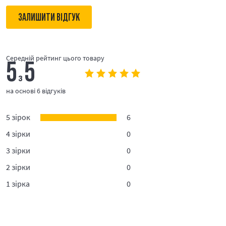
ЗАЛИШИТИ ВІДГУК
Середній рейтинг цього товару
5
5
з
на основі 6 відгуків
5 зірок
6
4 зірки
0
3 зірки
0
2 зірки
0
1 зірка
0