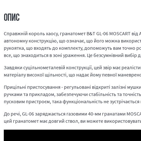
ОПИС
Справжній король хаосу, гранатомет B&T GL-06 MOSCART від
автономну конструкцію, що означає, що його можна використ
рукоятка, що входять до комплекту, допоможуть вам точно 
все, що знаходиться в зоні ураження. Це безсумнівний вибір д
Завдяки суцільнометалевій конструкції, цей звір має реалістич
матеріалу високої щільності, що надає йому певної маневрено
Прицільні пристосування - регульовані відкриті залізні мушк
ручками та прикладом, забезпечуючи стабільність та точніст
пусковим пристроєм, така функціональність не зустрічається
До речі, GL-06 заряджається газовими 40-мм гранатами MOSCAR
цей гранатомет має довгий ствол, ви можете використовувати