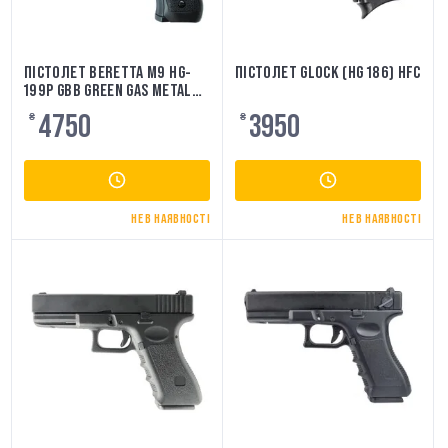
ПІСТОЛЕТ BERETTA M9 HG-
ПІСТОЛЕТ GLOCK (HG 186) HFC
199P GBB GREEN GAS METAL
SLIDE HFC
4750
3950
₴
₴
НЕ В НАЯВНОСТІ
НЕ В НАЯВНОСТІ