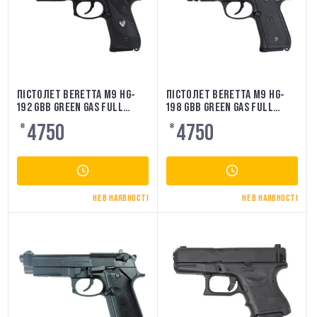
ПІСТОЛЕТ BERETTA M9 HG-
ПІСТОЛЕТ BERETTA M9 HG-
192 GBB GREEN GAS FULL
198 GBB GREEN GAS FULL
METAL HFC
METAL HFC
4750
4750
₴
₴
НЕ В НАЯВНОСТІ
НЕ В НАЯВНОСТІ