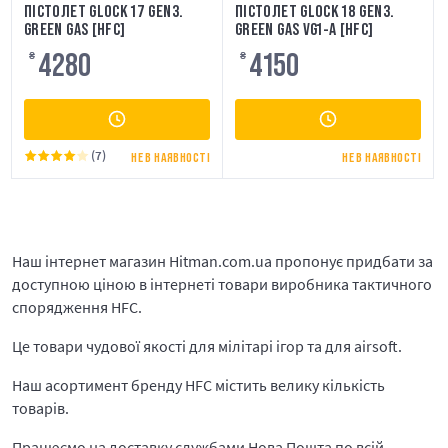
ПІСТОЛЕТ GLOCK 17 GEN3.
ПІСТОЛЕТ GLOCK 18 GEN3.
GREEN GAS [HFC]
GREEN GAS VG1-A [HFC]
4280
4150
₴
₴
(7)
НЕ В НАЯВНОСТІ
НЕ В НАЯВНОСТІ
Наш інтернет магазин Hitman.com.ua пропонує придбати за
доступною ціною в інтернеті товари виробника тактичного
спорядження HFC.
Це товари чудової якості для мілітарі ігор та для airsoft.
Наш асортимент бренду HFC містить велику кількість
товарів.
Працюємо на доставку службами Нова Пошта по всій