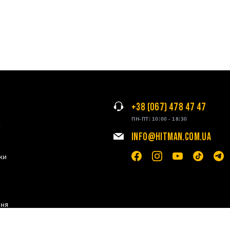
+38 (067) 478 47 47
ПН-ПТ: 10:00 - 18:30
я
INFO@HITMAN.COM.UA
ки
ння