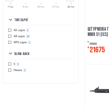
7 тис.
9 тис.
13 тис.
17 тис.
26 тис.
ТИП ЗБРОЇ
ШТУРМОВА Г
AK серія
1
MMR S1 [ICS]
AR серія
10
MP5 серія
1
₴
25500
21675
₴
BLOW-BACK
Є
1
Немає
2