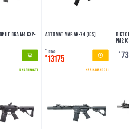
ВИНТІВКА M4 CXP-
АВТОМАТ MAR АК-74 [ICS]
ПІСТО
PM2 IC
₴
15500
73
₴
13175
₴
В НАЯВНОСТІ
НЕ В НАЯВНОСТІ