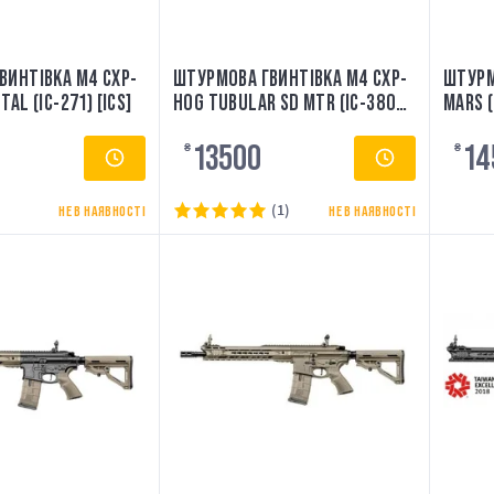
ВИНТІВКА M4 CXP-
ШТУРМОВА ГВИНТІВКА M4 CXP-
ШТУРМ
AL (IC-271) [ICS]
HOG TUBULAR SD MTR (IC-380B)
MARS (
[ICS]
13500
14
₴
₴
(1)
НЕ В НАЯВНОСТІ
НЕ В НАЯВНОСТІ