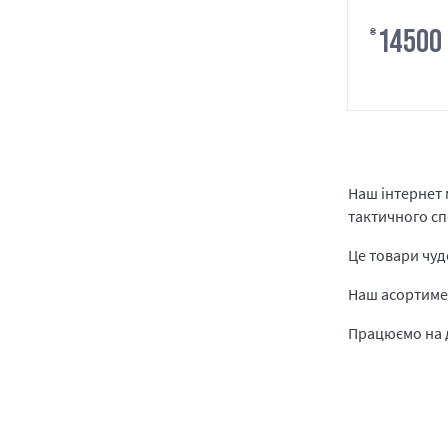
14500
₴
Наш інтернет 
тактичного с
Це товари чудо
Наш асортимен
Працюємо на д