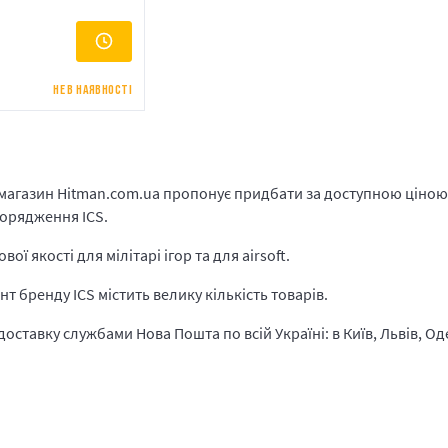
НЕ В НАЯВНОСТІ
магазин Hitman.com.ua пропонує придбати за доступною ціною 
порядження ICS.
вої якості для мілітарі ігор та для airsoft.
т бренду ICS містить велику кількість товарів.
оставку службами Нова Пошта по всій Україні: в Київ, Львів, Оде