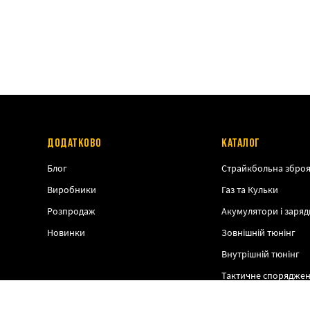
ДОДАТКОВО
КАТАЛОГ
Блог
Страйкбольна збро
Виробники
Газ та Кульки
Розпродаж
Акумулятори і заряд
Новинки
Зовнішній тюнінг
Внутрішній тюнінг
Тактичне спорядже
Спорядження