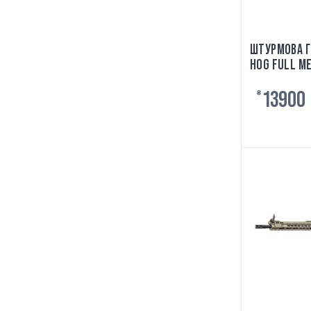
ШТУРМОВА Г
HOG FULL MET
13900
₴