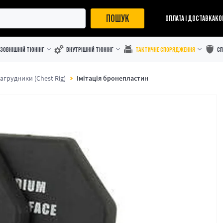
ПОШУК
ОПЛАТА І ДОСТАВКА
КО
ЗОВНІШНІЙ ТЮНІНГ
ВНУТРІШНІЙ ТЮНІНГ
ТАКТИЧНЕ СПОРЯДЖЕННЯ
С
агрудники (Chest Rig)
Імітація бронепластин