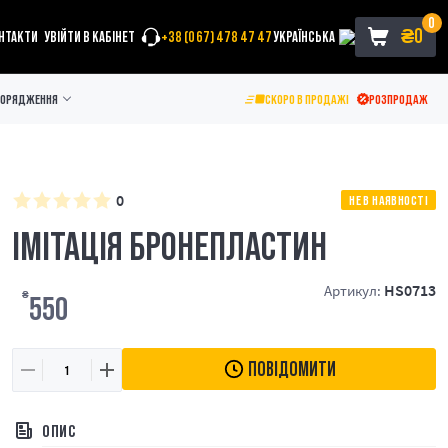
0
₴
0
НТАКТИ
УВІЙТИ В КАБІНЕТ
+38 (067) 478 47 47
УКРАЇНСЬКА
ПОРЯДЖЕННЯ
СКОРО В ПРОДАЖІ
РОЗПРОДАЖ
0
НЕ В НАЯВНОСТІ
ІМІТАЦІЯ БРОНЕПЛАСТИН
HS0713
Артикул:
₴
550
ПОВІДОМИТИ
ОПИС