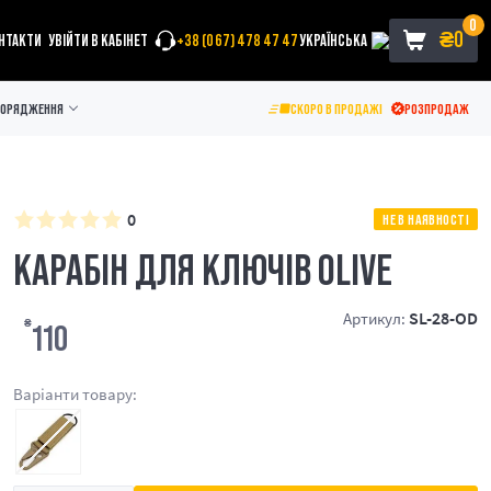
0
₴
0
НТАКТИ
УВІЙТИ В КАБІНЕТ
+38 (067) 478 47 47
УКРАЇНСЬКА
ПОРЯДЖЕННЯ
СКОРО В ПРОДАЖІ
РОЗПРОДАЖ
0
НЕ В НАЯВНОСТІ
КАРАБІН ДЛЯ КЛЮЧІВ OLIVE
SL-28-OD
Артикул:
₴
110
Варіанти товару: