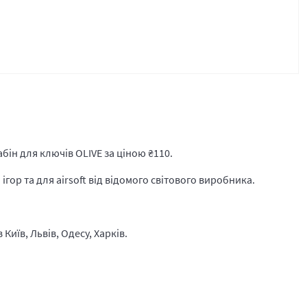
бін для ключів OLIVE за ціною
₴
110.
гор та для airsoft від відомого світового виробника.
Київ, Львів, Одесу, Харків.