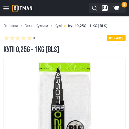
0
Головна
Газ та Кульки
Кулі
Кулі 0,25G - 1 KG [BLS]
0
ОЧІКУЄМО
КУЛІ 0,25G - 1 KG [BLS]