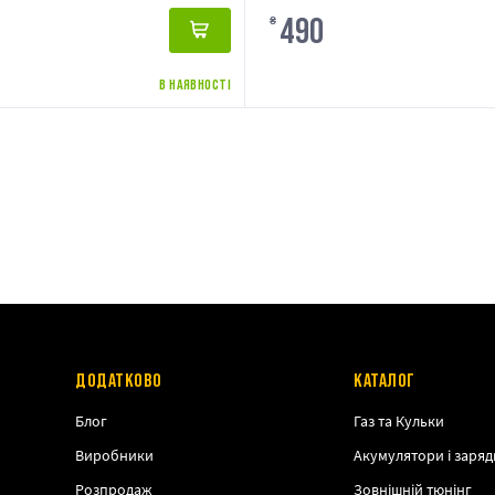
490
₴
В НАЯВНОСТІ
ДОДАТКОВО
КАТАЛОГ
Блог
Газ та Кульки
Виробники
Акумулятори і заряд
Розпродаж
Зовнішній тюнінг