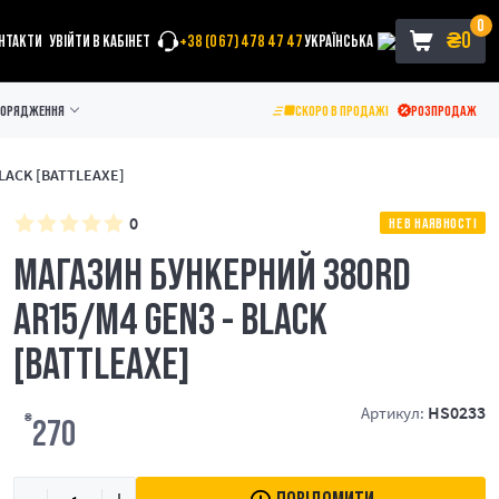
0
₴
0
НТАКТИ
УВІЙТИ В КАБІНЕТ
+38 (067) 478 47 47
УКРАЇНСЬКА
ПОРЯДЖЕННЯ
СКОРО В ПРОДАЖІ
РОЗПРОДАЖ
BLACK [BATTLEAXE]
0
НЕ В НАЯВНОСТІ
МАГАЗИН БУНКЕРНИЙ 380RD
AR15/M4 GEN3 - BLACK
[BATTLEAXE]
HS0233
Артикул:
₴
270