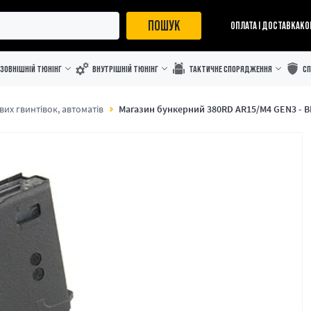
ПОШУК
ОПЛАТА І ДОСТАВКА
КО
ЗОВНІШНІЙ ТЮНІНГ
ВНУТРІШНІЙ ТЮНІНГ
ТАКТИЧНЕ СПОРЯДЖЕННЯ
С
их гвинтівок, автоматів
Магазин бункерний 380RD AR15/M4 GEN3 - 