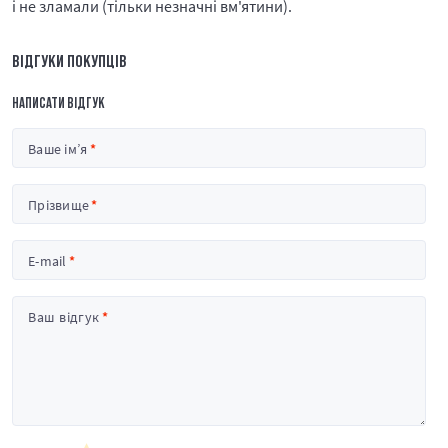
і не зламали (тільки незначні вм'ятини).
ВІДГУКИ ПОКУПЦІВ
НАПИСАТИ ВІДГУК
Ваше ім’я
Прізвище
E-mail
Ваш відгук