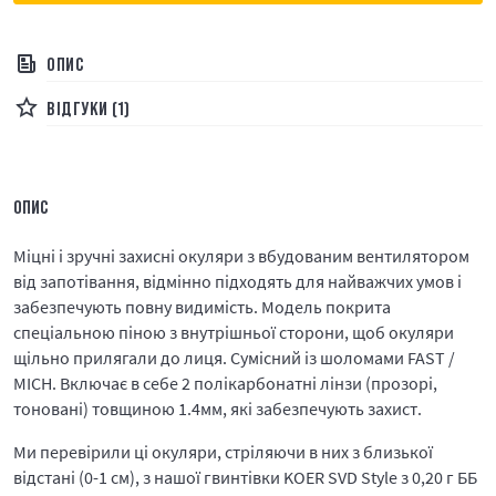
ОПИС
ВІДГУКИ (1)
ОПИС
Міцні і зручні захисні окуляри з вбудованим вентилятором
від запотівання, відмінно підходять для найважчих умов і
забезпечують повну видимість. Модель покрита
спеціальною піною з внутрішньої сторони, щоб окуляри
щільно прилягали до лиця. Сумісний із шоломами FAST /
MICH. Включає в себе 2 полікарбонатні лінзи (прозорі,
тоновані) товщиною 1.4мм, які забезпечують захист.
Ми перевірили ці окуляри, стріляючи в них з близької
відстані (0-1 см), з нашої гвинтівки KOER SVD Style з 0,20 г ББ