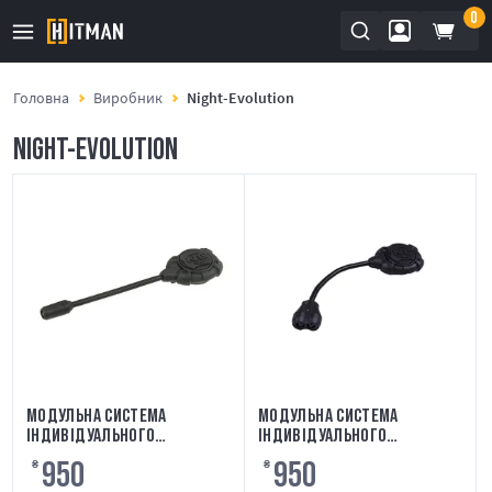
0
Головна
Виробник
Night-Evolution
NIGHT-EVOLUTION
МОДУЛЬНА СИСТЕМА
МОДУЛЬНА СИСТЕМА
ІНДИВІДУАЛЬНОГО
ІНДИВІДУАЛЬНОГО
ОСВІТЛЕННЯ MOD.3 - BLACK
ОСВІТЛЕННЯ MLS2 - BLACK
950
950
₴
₴
NIGHT-EVOLUTION
NIGHT-EVOLUTION