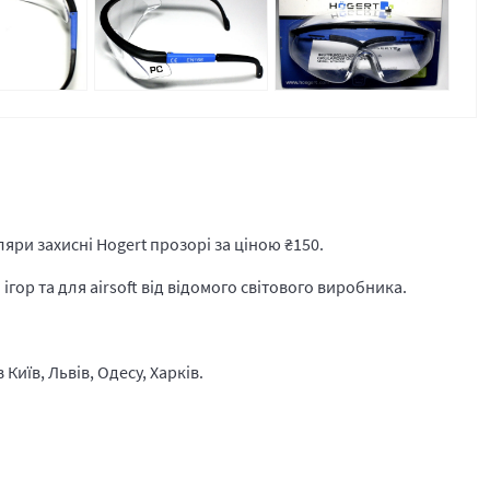
яри захисні Hogert прозорі за ціною
₴
150.
гор та для airsoft від відомого світового виробника.
Київ, Львів, Одесу, Харків.