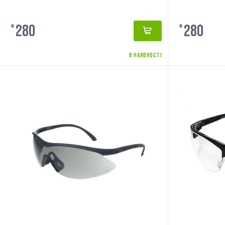
280
280
₴
₴
В НАЯВНОСТІ