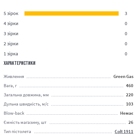
5 зірок
3
4 зірки
0
3 зірки
0
2 зірки
0
1 зірка
0
ХАРАКТЕРИСТИКИ
Живлення
Green Gas
Вага, г
460
Загальна довжина, мм
220
Дульна швидкість, м/c
103
Blow-back
Немає
Ємність магазину, шт
26
Тип пістолета
Colt 1911