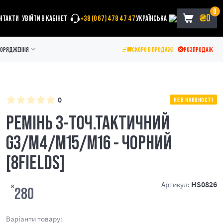
0
₴
0
НТАКТИ
УВІЙТИ В КАБІНЕТ
+38 (067) 478 47 47
УКРАЇНСЬКА
ПОРЯДЖЕННЯ
СКОРО В ПРОДАЖІ
РОЗПРОДАЖ
0
НЕ В НАЯВНОСТІ
РЕМІНЬ 3-ТОЧ.ТАКТИЧНИЙ
G3/M4/M15/M16 - ЧОРНИЙ
[8FIELDS]
HS0826
Артикул:
₴
280
Варіанти товару: