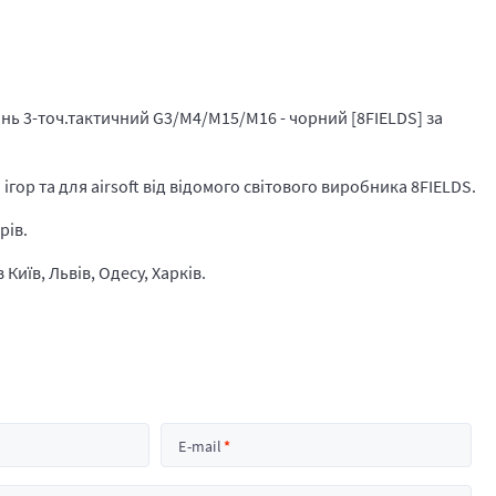
нь 3-точ.тактичний G3/M4/M15/M16 - чорний [8FIELDS] за
гор та для airsoft від відомого світового виробника 8FIELDS.
рів.
Київ, Львів, Одесу, Харків.
E-mail