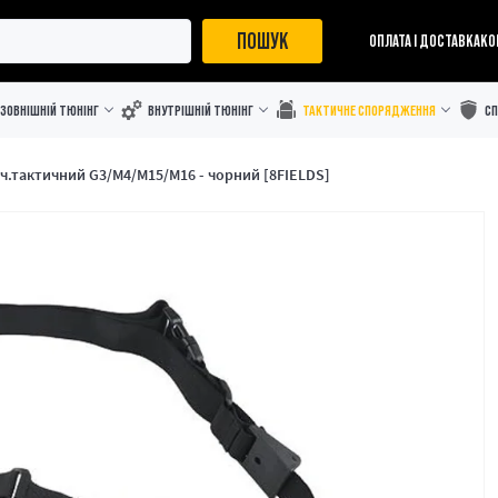
ПОШУК
ОПЛАТА І ДОСТАВКА
КО
ЗОВНІШНІЙ ТЮНІНГ
ВНУТРІШНІЙ ТЮНІНГ
ТАКТИЧНЕ СПОРЯДЖЕННЯ
С
оч.тактичний G3/M4/M15/M16 - чорний [8FIELDS]