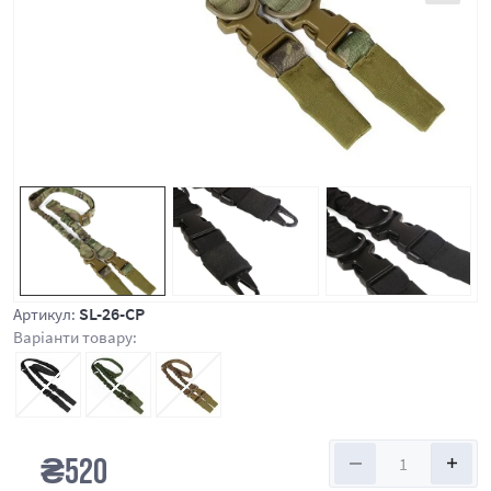
SL-26-CP
Артикул:
Варіанти товару:
₴
520