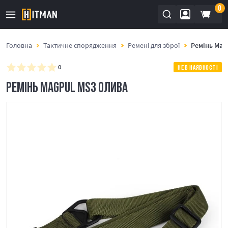
0
Головна
Тактичне спорядження
Ремені для зброї
Ремінь Mag
0
НЕ В НАЯВНОСТІ
РЕМІНЬ MAGPUL MS3 ОЛИВА