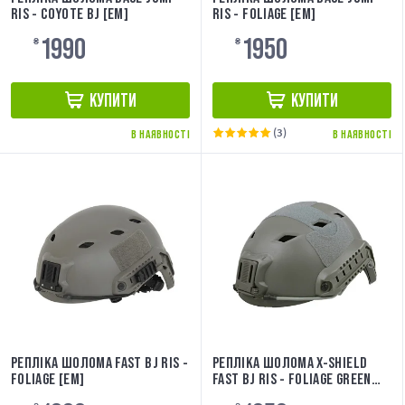
RIS - COYOTE BJ [EM]
RIS - FOLIAGE [EM]
1990
1950
₴
₴
КУПИТИ
КУПИТИ
(3)
В НАЯВНОСТІ
В НАЯВНОСТІ
РЕПЛІКА ШОЛОМА FAST BJ RIS -
РЕПЛІКА ШОЛОМА X-SHIELD
FOLIAGE [EM]
FAST BJ RIS - FOLIAGE GREEN
[UTT]