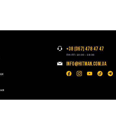
+38 (067) 478 47 47
ПН-ПТ: 10:00 - 18:30
я
INFO@HITMAN.COM.UA
ки
ння