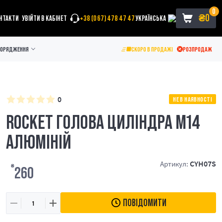
0
₴
0
НТАКТИ
УВІЙТИ В КАБІНЕТ
+38 (067) 478 47 47
УКРАЇНСЬКА
ПОРЯДЖЕННЯ
СКОРО В ПРОДАЖІ
РОЗПРОДАЖ
0
НЕ В НАЯВНОСТІ
ROCKET ГОЛОВА ЦИЛІНДРА M14
АЛЮМІНІЙ
CYH07S
Артикул:
₴
260
ПОВІДОМИТИ