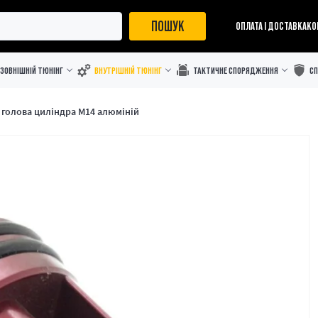
ПОШУК
ОПЛАТА І ДОСТАВКА
КО
ЗОВНІШНІЙ ТЮНІНГ
ВНУТРІШНІЙ ТЮНІНГ
ТАКТИЧНЕ СПОРЯДЖЕННЯ
С
 голова циліндра M14 алюміній