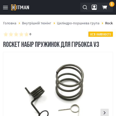
0
Головна
Внутрішній тюнінг
Циліндро-поршнева група
Rocket
0
НЕ В НАЯВНОСТІ
ROCKET НАБІР ПРУЖИНОК ДЛЯ ГІРБОКСА V3