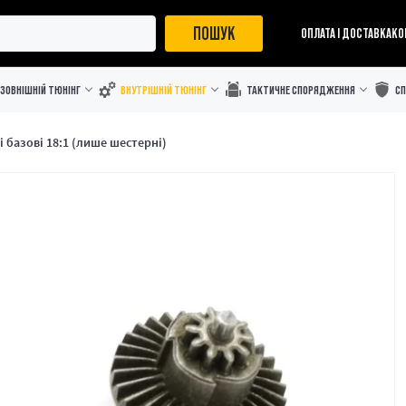
ПОШУК
ОПЛАТА І ДОСТАВКА
КО
ЗОВНІШНІЙ ТЮНІНГ
ВНУТРІШНІЙ ТЮНІНГ
ТАКТИЧНЕ СПОРЯДЖЕННЯ
С
і базові 18:1 (лише шестерні)