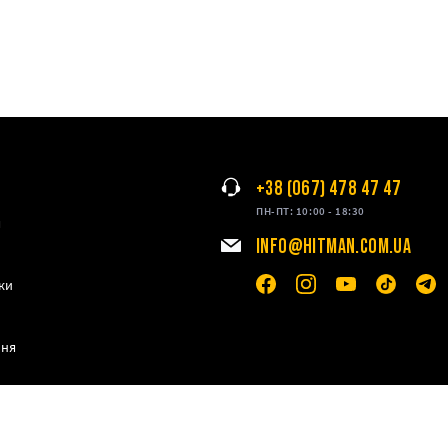
+38 (067) 478 47 47
ПН-ПТ: 10:00 - 18:30
я
INFO@HITMAN.COM.UA
ки
ння