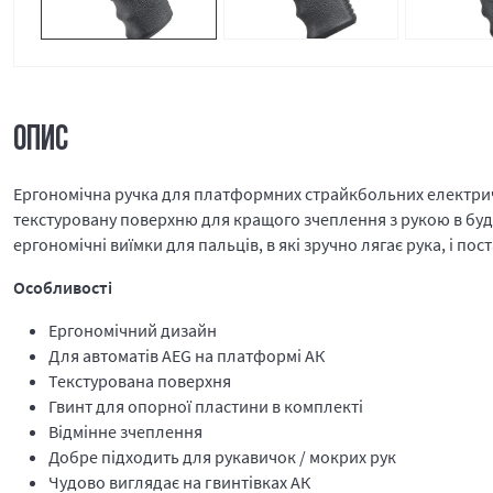
ОПИС
Ергономічна ручка для платформних страйкбольних електричн
текстуровану поверхню для кращого зчеплення з рукою в будь
ергономічні виїмки для пальців, в які зручно лягає рука, і п
Особливості
Ергономічний дизайн
Для автоматів AEG на платформі АК
Текстурована поверхня
Гвинт для опорної пластини в комплекті
Відмінне зчеплення
Добре підходить для рукавичок / мокрих рук
Чудово виглядає на гвинтівках АК