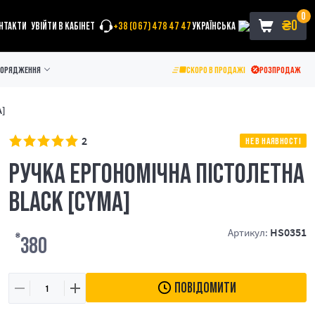
0
₴
0
НТАКТИ
УВІЙТИ В КАБІНЕТ
+38 (067) 478 47 47
УКРАЇНСЬКА
ПОРЯДЖЕННЯ
СКОРО В ПРОДАЖІ
РОЗПРОДАЖ
A]
2
НЕ В НАЯВНОСТІ
РУЧКА ЕРГОНОМІЧНА ПІСТОЛЕТНА
BLACK [CYMA]
HS0351
Артикул:
₴
380
ПОВІДОМИТИ