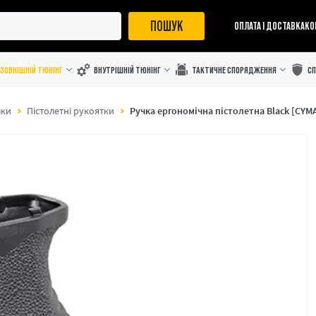
ПОШУК
ОПЛАТА І ДОСТАВКА
КО
ЗОВНІШНІЙ ТЮНІНГ
ВНУТРІШНІЙ ТЮНІНГ
ТАКТИЧНЕ СПОРЯДЖЕННЯ
С
шки
Пістолетні рукоятки
Ручка ергономічна пістолетна Black [CYM