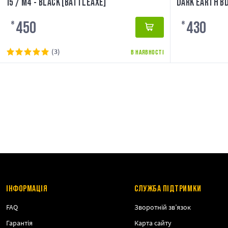
15 / M4 - BLACK [BATTLEAXE]
DARK EARTH BD
450
430
₴
₴
(3)
В НАЯВНОСТІ
ІНФОРМАЦІЯ
СЛУЖБА ПІДТРИМКИ
FAQ
Зворотній зв’язок
Гарантія
Карта сайту