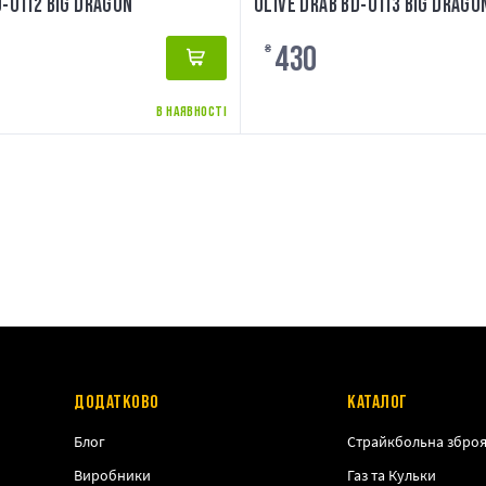
-0112 BIG DRAGON
OLIVE DRAB BD-0113 BIG DRAGO
430
₴
В НАЯВНОСТІ
ДОДАТКОВО
КАТАЛОГ
Блог
Страйкбольна збро
Виробники
Газ та Кульки