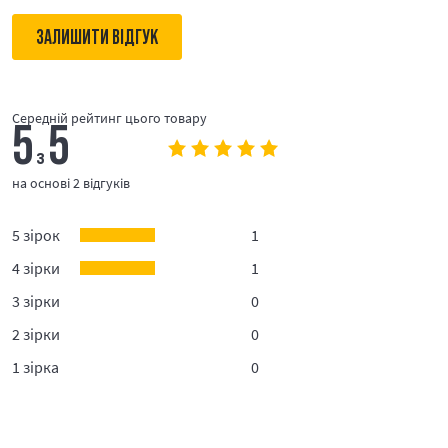
ЗАЛИШИТИ ВІДГУК
Середній рейтинг цього товару
5
5
з
на основі 2 відгуків
5 зірок
1
4 зірки
1
3 зірки
0
2 зірки
0
1 зірка
0