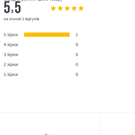
5
5
з
на основі 1 відгуків
5 зірок
1
4 зірки
0
3 зірки
0
2 зірки
0
1 зірка
0