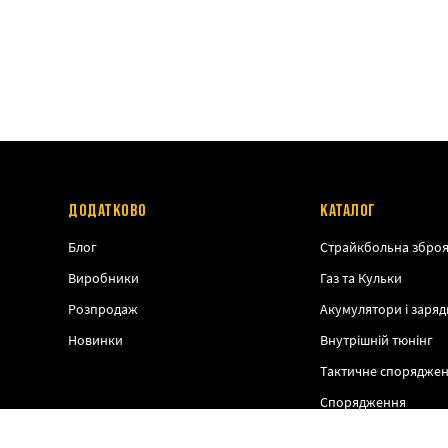
ДОДАТКОВО
КАТАЛОГ
Блог
Страйкбольна збро
Виробники
Газ та Кульки
Розпродаж
Акумулятори і заряд
Новинки
Внутрішній тюнінг
Тактичне спорядже
Спорядження