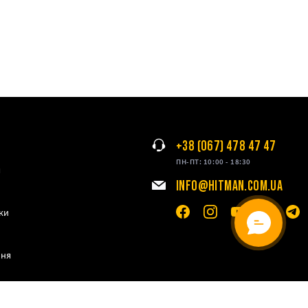
+38 (067) 478 47 47
ПН-ПТ: 10:00 - 18:30
я
INFO@HITMAN.COM.UA
ки
ння