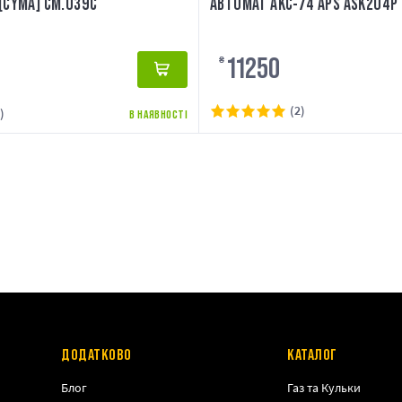
[CYMA] CM.039C
АВТОМАТ АКС-74 APS ASK204P
11250
₴
(2)
)
В НАЯВНОСТІ
ДОДАТКОВО
КАТАЛОГ
Блог
Газ та Кульки