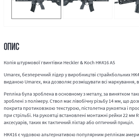
ОПИС
Копія штурмової гвинтівки Heckler & Koch HK416 A5
Umarex, безперечний лідер у виробництві страйкбольних HK416
виданою Umarex, яка дозволяє розміщувати всі маркування, в
Репліка була зроблена в основному з металу, за винятком таки
зроблені з полімеру. Ствол має лівобічну різьбу 14 мм, що д
покрита протиковзкою текстурою, пістолетна рукоятка і пр
при стрільбі. На рукоятці встановлені монтажні рейки 22 мм
аксесуарів, таких як тактичний ліхтар або оптичний приціл.
HK416 є чудовою альтернативою популярним реплікам америк