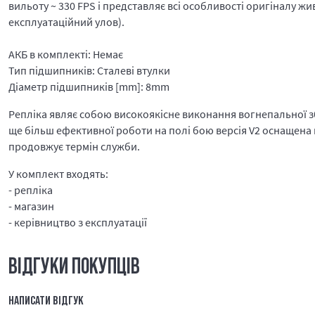
вильоту ~ 330 FPS і представляє всі особливості оригіналу ж
експлуатаційний улов).
АКБ в комплекті: Немає
Тип підшипників: Сталеві втулки
Діаметр підшипників [mm]: 8mm
Репліка являє собою високоякісне виконання вогнепальної збро
ще більш ефективної роботи на полі бою версія V2 оснащена
продовжує термін служби.
У комплект входять:
- репліка
- магазин
- керівництво з експлуатації
ВІДГУКИ ПОКУПЦІВ
НАПИСАТИ ВІДГУК