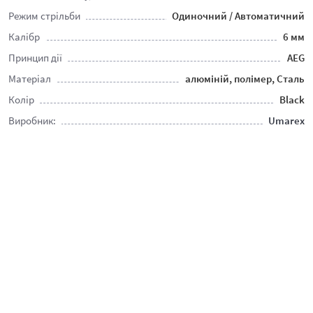
Режим стрільби
Одиночний / Автоматичний
Калібр
6 мм
Принцип дії
AEG
Матеріал
алюміній, полімер, Сталь
Колір
Black
Виробник:
Umarex