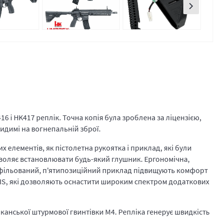
 і HK417 реплік. Точна копія була зроблена за ліцензією,
идимі на вогнепальній зброї.
х елементів, як пістолетна рукоятка і приклад, які були
озволяє встановлювати будь-який глушник. Ергономічна,
офільований, п'ятипозиційний приклад підвищують комфорт
 RIS, які дозволяють оснастити широким спектром додаткових
анської штурмової гвинтівки M4. Репліка генерує швидкість