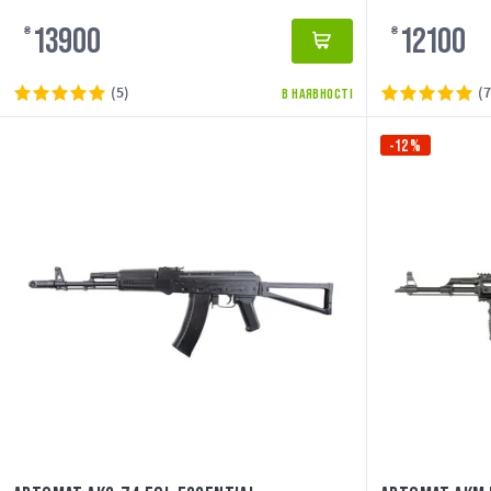
13900
12100
₴
₴
(5)
(7
В НАЯВНОСТІ
-12%