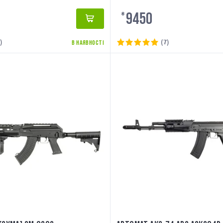
9450
₴
)
(7)
В НАЯВНОСТІ