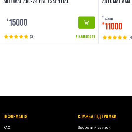
АВТОМАТ АКС-74 E&L ESSENTIAL
АВТОМАТ АКМ 
₴
12500
15000
₴
11000
₴
(2)
В НАЯВНОСТІ
(4
ІНФОРМАЦІЯ
СЛУЖБА ПІДТРИМКИ
FAQ
Зворотній зв’язок