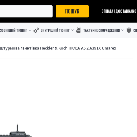
ПОШУК
ОПЛАТА І ДОСТАВКА
КО
ЗОВНІШНІЙ ТЮНІНГ
ВНУТРІШНІЙ ТЮНІНГ
ТАКТИЧНЕ СПОРЯДЖЕННЯ
С
Штурмова гвинтівка Heckler & Koch HK416 A5 2.6391X Umarex