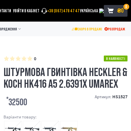
0
₴
0
НТАКТИ
УВІЙТИ В КАБІНЕТ
+38 (067) 478 47 47
УКРАЇНСЬКА
ПОРЯДЖЕННЯ
СКОРО В ПРОДАЖІ
РОЗПРОДАЖ
0
В НАЯВНОСТІ
ШТУРМОВА ГВИНТІВКА HECKLER &
KOCH HK416 A5 2.6391X UMAREX
HS1527
Артикул:
₴
32500
Варіанти товару: