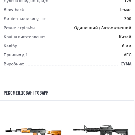
Дульна швидкість, м/c
125
Blow-back
Немає
Ємність магазину, шт
300
Режим стрільби
Одиночний / Автоматичний
Країна виготовлення
Китай
Калібр
6 мм
Принцип дії
AEG
Виробник:
CYMA
РЕКОМЕНДОВАНІ ТОВАРИ