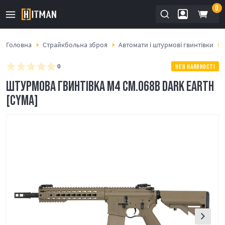
0
Головна
Страйкбольна зброя
Автомати і штурмові гвинтівки
0
НЕ В НАЯВНОСТІ
ШТУРМОВА ГВИНТІВКА M4 CM.068B DARK EARTH
[CYMA]