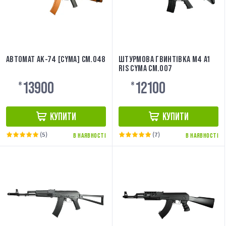
АВТОМАТ АК-74 [CYMA] CM.048
ШТУРМОВА ГВИНТІВКА M4 A1
RIS CYMA CM.007
13900
12100
₴
₴
КУПИТИ
КУПИТИ
(5)
(7)
В НАЯВНОСТІ
В НАЯВНОСТІ