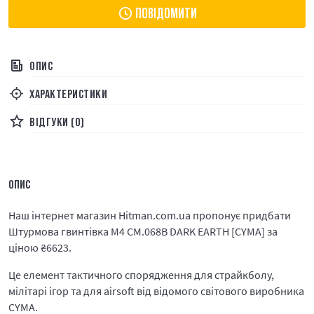
ПОВІДОМИТИ
ОПИС
ХАРАКТЕРИСТИКИ
ВІДГУКИ (0)
ОПИС
Наш інтернет магазин Hitman.com.ua пропонує придбати
Штурмова гвинтівка M4 CM.068B DARK EARTH [CYMA] за
ціною
₴
6623.
Це елемент тактичного спорядження для страйкболу,
мілітарі ігор та для airsoft від відомого світового виробника
CYMA.