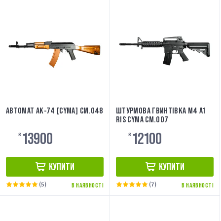
АВТОМАТ АК-74 [CYMA] CM.048
ШТУРМОВА ГВИНТІВКА M4 A1
RIS CYMA CM.007
13900
12100
₴
₴
КУПИТИ
КУПИТИ
(5)
(7)
В НАЯВНОСТІ
В НАЯВНОСТІ