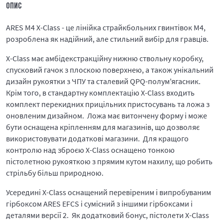
ОПИС
ARES M4 X-Class - це лінійка страйкбольних гвинтівок M4,
розроблена як надійний, але стильний вибір для гравців.
X-Class має амбідекстракційну нижню ствольну коробку,
спусковий гачок з плоскою поверхнею, а також унікальний
дизайн рукоятки з ЧПУ та сталевий QPQ-полум'ягасник.
Крім того, в стандартну комплектацію X-Class входить
комплект перекидних прицільних пристосувань та ложа з
оновленим дизайном. Ложа має витончену форму і може
бути оснащена кріпленням для магазинів, що дозволяє
використовувати додаткові магазини. Для кращого
контролю над зброєю X-Class оснащено тонкою
пістолетною рукояткою з прямим кутом нахилу, що робить
стрільбу більш природною.
Усередині X-Class оснащений перевіреним і випробуваним
гірбоксом ARES EFCS і сумісний з іншими гірбоксами і
деталями версії 2. Як додатковий бонус, пістолети X-Class