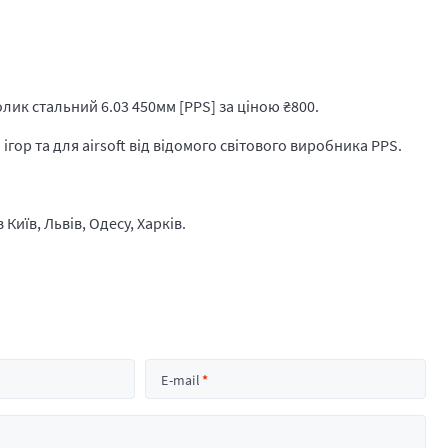
лик стальний 6.03 450мм [PPS] за ціною
₴
800.
гор та для airsoft від відомого світового виробника PPS.
Київ, Львів, Одесу, Харків.
E-mail