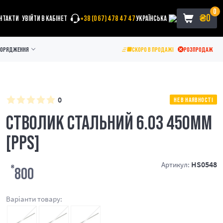
0
₴
0
НТАКТИ
УВІЙТИ В КАБІНЕТ
+38 (067) 478 47 47
УКРАЇНСЬКА
ПОРЯДЖЕННЯ
СКОРО В ПРОДАЖІ
РОЗПРОДАЖ
0
НЕ В НАЯВНОСТІ
СТВОЛИК СТАЛЬНИЙ 6.03 450ММ
[PPS]
HS0548
Артикул:
₴
800
Варіанти товару: