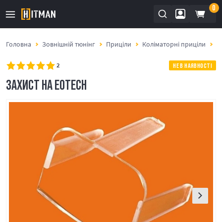
0
Головна
Зовнішній тюнінг
Приціли
Коліматорні приціли
З
2
НЕ В НАЯВНОСТІ
ЗАХИСТ НА EOTECH