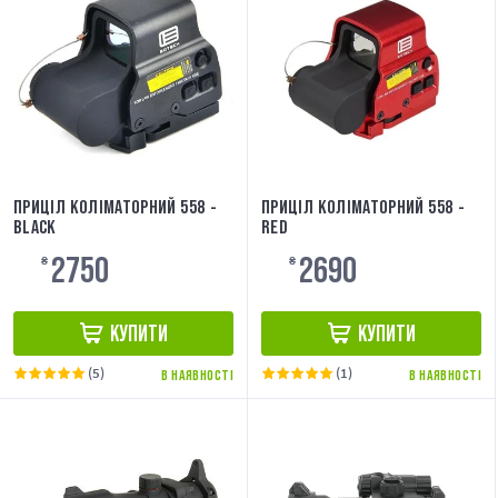
ПРИЦІЛ КОЛІМАТОРНИЙ 558 -
ПРИЦІЛ КОЛІМАТОРНИЙ 558 -
BLACK
RED
2750
2690
₴
₴
КУПИТИ
КУПИТИ
(5)
(1)
В НАЯВНОСТІ
В НАЯВНОСТІ