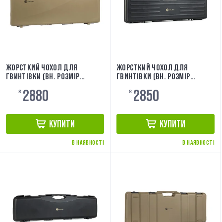
ЖОРСТКИЙ ЧОХОЛ ДЛЯ
ЖОРСТКИЙ ЧОХОЛ ДЛЯ
ГВИНТІВКИ (ВН. РОЗМІР
ГВИНТІВКИ (ВН. РОЗМІР
82X29,5X8,5) TAN EVOLUTION
81X23X10) [EVOLUTION]
2880
2850
EA0501RCT
₴
₴
КУПИТИ
КУПИТИ
В НАЯВНОСТІ
В НАЯВНОСТІ