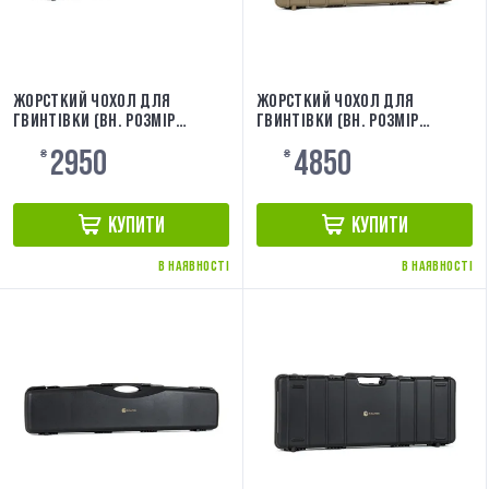
ЖОРСТКИЙ ЧОХОЛ ДЛЯ
ЖОРСТКИЙ ЧОХОЛ ДЛЯ
ГВИНТІВКИ (ВН. РОЗМІР
ГВИНТІВКИ (ВН. РОЗМІР
95,5X24X8) [EVOLUTION]
90X33X10,5) TAN [EVOLUTION]
2950
4850
EA0502RC
₴
EA0513RCT
₴
КУПИТИ
КУПИТИ
В НАЯВНОСТІ
В НАЯВНОСТІ