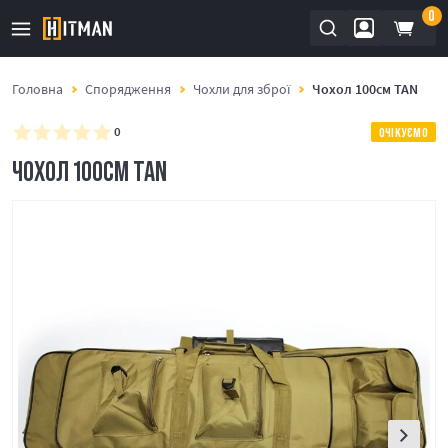
0
Головна
Спорядження
Чохли для зброї
Чохол 100см TAN
0
ОЧІКУЄМО
ЧОХОЛ 100СМ TAN