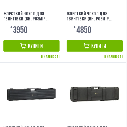
ЖОРСТКИЙ ЧОХОЛ ДЛЯ
ЖОРСТКИЙ ЧОХОЛ ДЛЯ
ГВИНТІВКИ (ВН. РОЗМІР
ГВИНТІВКИ (ВН. РОЗМІР
110X24X10) [EVOLUTION]
90X33X10,5) BLACK
3950
4850
EA0510RC
₴
[EVOLUTION] EA0513RC
₴
КУПИТИ
КУПИТИ
В НАЯВНОСТІ
В НАЯВНОСТІ