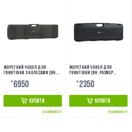
ЖОРСТКИЙ ЧОХОЛ ДЛЯ
ЖОРСТКИЙ ЧОХОЛ ДЛЯ
ГВИНТІВКИ З КОЛЕСАМИ (ВН.
ГВИНТІВКИ (ВН. РАЗМЕР
РОЗМІР 117,5X29X12) EVOLUTION
80X24,5X7,5) EVOLUTION
6950
2350
EA0506RC
₴
EA0500RC
₴
КУПИТИ
КУПИТИ
В НАЯВНОСТІ
В НАЯВНОСТІ