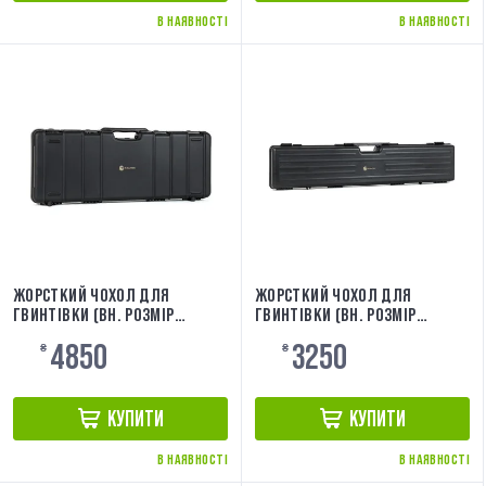
В НАЯВНОСТІ
В НАЯВНОСТІ
ЖОРСТКИЙ ЧОХОЛ ДЛЯ
ЖОРСТКИЙ ЧОХОЛ ДЛЯ
ГВИНТІВКИ (ВН. РОЗМІР
ГВИНТІВКИ (ВН. РОЗМІР
90X33X10,5) BLACK
121,5X23,5X10) [EVOLUTION]
4850
3250
[EVOLUTION] EA0513RC
₴
₴
КУПИТИ
КУПИТИ
В НАЯВНОСТІ
В НАЯВНОСТІ