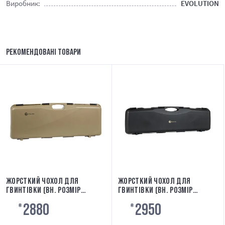
Виробник:
EVOLUTION
РЕКОМЕНДОВАНІ ТОВАРИ
ЖОРСТКИЙ ЧОХОЛ ДЛЯ
ЖОРСТКИЙ ЧОХОЛ ДЛЯ
ГВИНТІВКИ (ВН. РОЗМІР
ГВИНТІВКИ (ВН. РОЗМІР
82X29,5X8,5) TAN EVOLUTION
95,5X24X8) [EVOLUTION]
2880
2950
EA0501RCT
₴
EA0502RC
₴