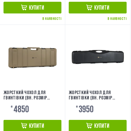
КУПИТИ
КУПИТИ
В НАЯВНОСТІ
В НАЯВНОСТІ
ЖОРСТКИЙ ЧОХОЛ ДЛЯ
ЖОРСТКИЙ ЧОХОЛ ДЛЯ
ГВИНТІВКИ (ВН. РОЗМІР
ГВИНТІВКИ (ВН. РОЗМІР
90X33X10,5) TAN [EVOLUTION]
110X24X10) [EVOLUTION]
4850
3950
EA0513RCT
₴
EA0510RC
₴
КУПИТИ
КУПИТИ