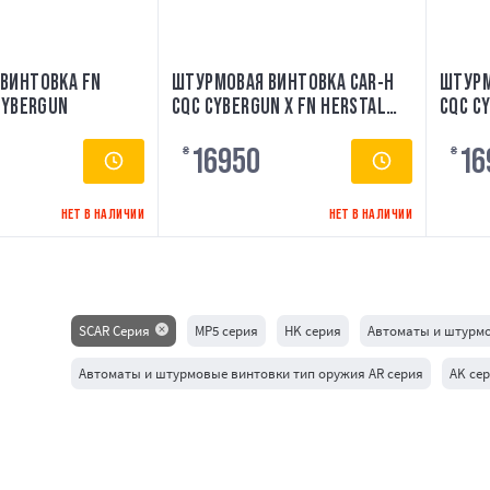
ВИНТОВКА FN
ШТУРМОВАЯ ВИНТОВКА CAR-H
ШТУРМ
CYBERGUN
CQC CYBERGUN X FN HERSTAL
CQC C
TAN
16950
16
₴
₴
НЕТ В НАЛИЧИИ
НЕТ В НАЛИЧИИ
SCAR Серия
MP5 серия
HK серия
Автоматы и штурмо
Автоматы и штурмовые винтовки тип оружия AR серия
AK се