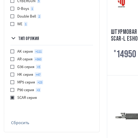
CYBERGUN
5
D-Boys
1
Double Bell
2
WE
1
ШТУРМОВАЯ 
SCAR-L ESHO
ТИП ОРУЖИЯ
CYBERGUN
14950
AK серия
+111
₴
AR серия
+360
G36 серия
+5
HK серия
+47
MP5 серия
+23
P90 серия
+3
SCAR серия
Сбросить