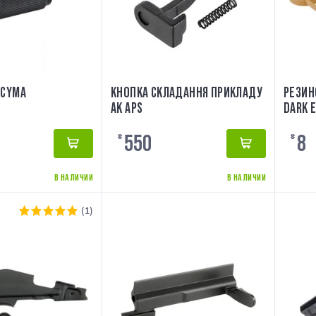
 CYMA
КНОПКА СКЛАДАННЯ ПРИКЛАДУ
РЕЗИН
АК APS
DARK E
550
8
₴
₴
В НАЛИЧИИ
В НАЛИЧИИ
(1)