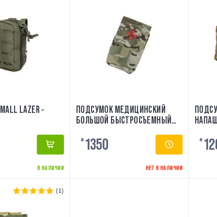
MALL LAZER -
ПОДСУМОК МЕДИЦИНСКИЙ
ПОДСУ
БОЛЬШОЙ БЫСТРОСЪЕМНЫЙ
НАПАШ
TMC3543-MC
CORDU
1350
12
₴
₴
В НАЛИЧИИ
НЕТ В НАЛИЧИИ
(1)