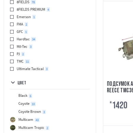
8FIELDS
78
8FIELDS PREMIUM
4
Emerson
1
FMA
2
GFC
1
Hardtac
34
Mil-Tec
3
PJ
2
TMC
11
Ultimate Tactical
3
ЦВЕТ
ПОДСУМОК 
REECE TMC3
Black
6
1420
Coyote
₴
10
Coyote Brown
3
Multicam
43
Multicam Tropic
2