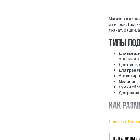
Магазин в карма
из игры».
Такти
гранат, рации, 
ТИПЫ ПО
Для магаз
открытого 
Для писто
Для грана
Утилитар
Медицинск
Сумки сбр
Для рации
КАК РАЗМ
Классическая сх
Показать боль
Передняя 
Правая пе
Боковая па
ПОПУЛЯРНЫЕ 