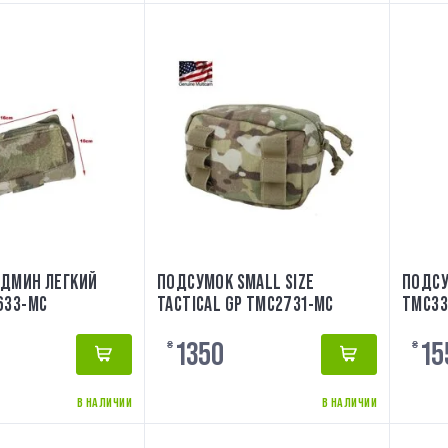
АДМИН ЛЕГКИЙ
ПОДСУМОК SMALL SIZE
ПОДСУ
633-MC
TACTICAL GP TMC2731-MC
TMC33
1350
15
₴
₴
В НАЛИЧИИ
В НАЛИЧИИ