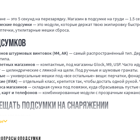
не — это 5 секунд на перезарядку. Магазин в подсумке на груди — 1.5 
ческие подсумки
— это модули, которые держат твою экипировку быстро
аптечки, утилитарные мешки сброса.
ДСУМКОВ
инов штурмовых винтовок (M4, AK)
— самый распространённый тип. Дер
типа.
летных магазинов
— компактные, под магазины Glock, M9, USP. Часто и
т
— цилиндрические с лямкой на щели. Под ручные и шумовые гранаты.
ные
— универсальные мешки под «все остальные» вещи: перчатки, фонар
ие (IFAK)
— отдельный класс, крепится так, чтобы достать одной рукой.
оса магазинов
— складная сумка под повязки, куда сбрасываешь пустые м
, карт и телефонов
— комбинированные модули с прозрачным карманом
ЕЩАТЬ ПОДСУМКИ НА СНАРЯЖЕНИИ
ема для правши:
ше
панель жилета:
3 подсумка под магазины AR/AK — центр и левая полови
редняя панель:
1 подсумок под пистолетный магазин (для перезарядки л
нель слева:
утилитарный подсумок.
ВОПРОСЫ ОПОДСУМКИ