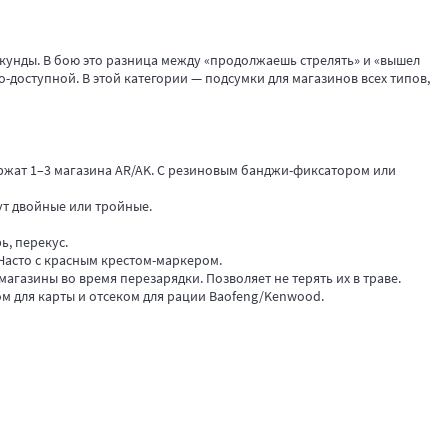
секунды. В бою это разница между «продолжаешь стрелять» и «вышел
-доступной. В этой категории — подсумки для магазинов всех типов,
жат 1–3 магазина AR/AK. С резиновым банджи-фиксатором или
дут двойные или тройные.
ь, перекус.
 Часто с красным крестом-маркером.
агазины во время перезарядки. Позволяет не терять их в траве.
 для карты и отсеком для рации Baofeng/Kenwood.
на.
евой рукой).