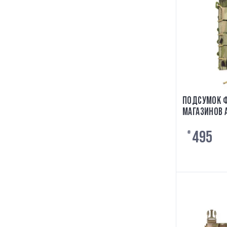
ПОДСУМОК 
МАГАЗИНОВ AK/AR C
LASER CUT 
495
₴