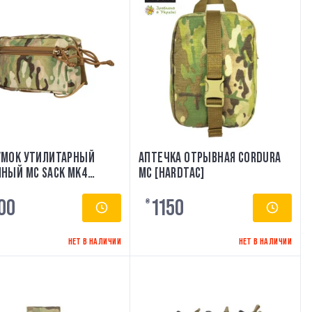
МОК УТИЛИТАРНЫЙ
АПТЕЧКА ОТРЫВНАЯ CORDURA
НЫЙ MC SACK MK4
MC [HARDTAC]
RA 500D
00
1150
₴
НЕТ В НАЛИЧИИ
НЕТ В НАЛИЧИИ