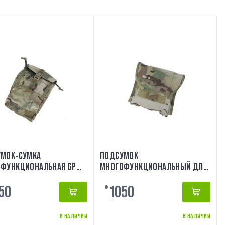
МОК-СУМКА
ПОДСУМОК
ФУНКЦИОНАЛЬНАЯ GP
МНОГОФУНКЦИОНАЛЬНЫЙ ДЛЯ
IME TMC3007-MC
ПАТРОНОВ .50 TMC3469-MC
50
1050
₴
В НАЛИЧИИ
В НАЛИЧИИ