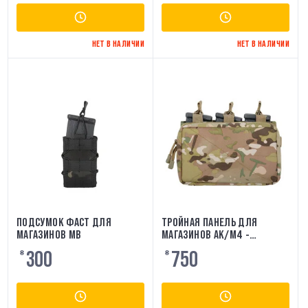
НЕТ В НАЛИЧИИ
НЕТ В НАЛИЧИИ
ПОДСУМОК ФАСТ ДЛЯ
ТРОЙНАЯ ПАНЕЛЬ ДЛЯ
МАГАЗИНОВ MB
МАГАЗИНОВ AK/M4 -
MULTICAM [8FIELDS]
300
750
₴
₴