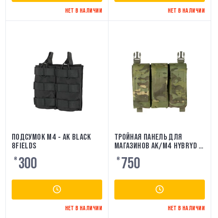
НЕТ В НАЛИЧИИ
НЕТ В НАЛИЧИИ
ПОДСУМОК M4 - AK BLACK
ТРОЙНАЯ ПАНЕЛЬ ДЛЯ
8FIELDS
МАГАЗИНОВ AK/M4 HYBRYD -
MT 8FIELDS
300
750
₴
₴
НЕТ В НАЛИЧИИ
НЕТ В НАЛИЧИИ