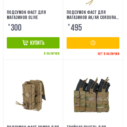
ПОДСУМОК ФАСТ ДЛЯ
ПОДСУМОК ФАСТ ДЛЯ
МАГАЗИНОВ OLIVE
МАГАЗИНОВ AK/AR CORDURA
MC LASER CUT HARDTAC
300
495
₴
₴
КУПИТЬ
В НАЛИЧИИ
НЕТ В НАЛИЧИИ