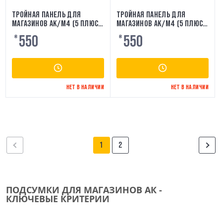
ТРОЙНАЯ ПАНЕЛЬ ДЛЯ
ТРОЙНАЯ ПАНЕЛЬ ДЛЯ
МАГАЗИНОВ AK/M4 (5 ПЛЮС
МАГАЗИНОВ AK/M4 (5 ПЛЮС
2) VELCRO - ОЛИВКОВЫЙ
2) VELCRO - MULTICAM
550
550
₴
₴
8FIELDS
8FIELDS
НЕТ В НАЛИЧИИ
НЕТ В НАЛИЧИИ
1
2
ПОДСУМКИ ДЛЯ МАГАЗИНОВ АК -
КЛЮЧЕВЫЕ КРИТЕРИИ