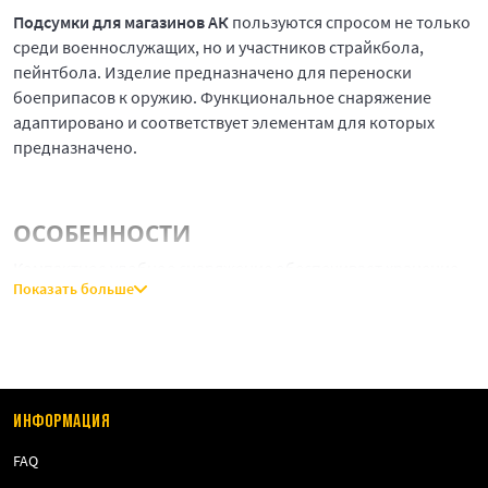
Подсумки для магазинов АК
пользуются спросом не только
среди военнослужащих, но и участников страйкбола,
пейнтбола. Изделие предназначено для переноски
боеприпасов к оружию. Функциональное снаряжение
адаптировано и соответствует элементам для которых
предназначено.
ОСОБЕННОСТИ
Компактное удобное снаряжение обеспечивает хранение
Показать больше
оснащенных и пустых боекомплектов типа АК, АКМ, М.
Благодаря продуманной до мелочей конструкции
подсумок способствует быстрому и простому доступу к
магазинам участника игры.
Аксессуар бывает двух видов:
ИНФОРМАЦИЯ
Открытый - без клапана, боковые стенки изготовлены
FAQ
из резинки, паракорда или стропы.