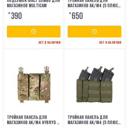
ПОДСУМОК ФАСТ COMBO ДЛЯ
ТРОЙНАЯ ПАНЕЛЬ ДЛЯ
МАГАЗИНОВ MULTICAM
МАГАЗИНОВ AK/M4 (5 ПЛЮС
2) - MULTICAM [8FIELDS]
390
650
₴
₴
НЕТ В НАЛИЧИИ
НЕТ В НАЛИЧИИ
ТРОЙНАЯ ПАНЕЛЬ ДЛЯ
ТРОЙНАЯ ПАНЕЛЬ ДЛЯ
МАГАЗИНОВ AK/M4 HYBRYD -
МАГАЗИНОВ AK/M4 (5 ПЛЮС
MULTICAM 8FIELDS
2) - ОЛИВКОВЫЙ [8FIELDS]