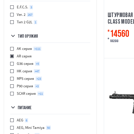
E.F.C.S.
3
ШТУРМОВАЯ 
Ver. 2
267
CLASS MODEL
Тип 2 G2L
1
14560
₴
ТИП ОРУЖИЯ
₴
18200
AK серия
+111
AR серия
G36 серия
+5
HK серия
+47
MP5 серия
+23
P90 серия
+3
SCAR серия
+11
ПИТАНИЕ
AEG
6
AEG, Mini Tamiya
50