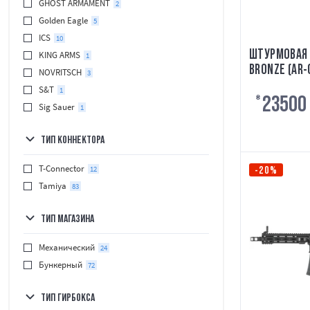
GHOST ARMAMENT
2
Golden Eagle
5
ICS
10
ШТУРМОВАЯ 
KING ARMS
1
BRONZE (AR-
NOVRITSCH
3
S&T
1
23500
₴
Sig Sauer
1
ТИП КОННЕКТОРА
T-Connector
12
-20%
Tamiya
83
ТИП МАГАЗИНА
Механический
24
Бункерный
72
ТИП ГИРБОКСА