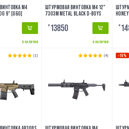
ВИНТОВКА M4
ШТУРМОВАЯ ВИНТОВКА M4 12"
ШТУРМ
OG 9" [G&G]
7303M METAL BLACK D-BOYS
HONEY
EARTH
13850
14
₴
₴
В НАЛИЧИИ
В НАЛИЧИИ
(1)
(4)
-15%
ВИНТОВКА AR308S
ШТУРМОВАЯ ВИНТОВКА M4
ШТУРМ