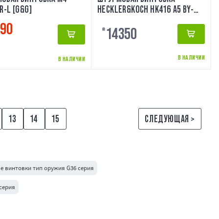
R-L [G&G]
HECKLER&KOCH HK416 A5 BY-
817 11" - BLACK [BELL]
490
14350
₴
В НАЛИЧИИ
В НАЛИЧИИ
13
14
15
СЛЕДУЮЩАЯ >
 винтовки тип оружия G36 серия
серия