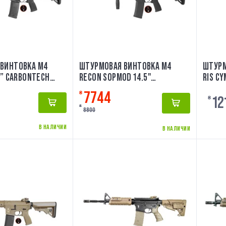
ВИНТОВКА M4
ШТУРМОВАЯ ВИНТОВКА M4
ШТУРМ
5” CARBONTECH
RECON SOPMOD 14.5"
RIS C
 SL-1005
CARBONTECH [EVOLUTION] SL-
7744
₴
12
1004
₴
₴
8800
В НАЛИЧИИ
В НАЛИЧИИ