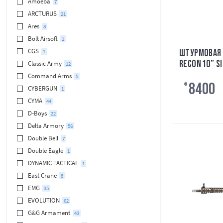
Amoeba
7
ARCTURUS
21
Ares
8
Bolt Airsoft
1
CGS
ШТУРМОВАЯ 
1
RECON 10” S
Classic Army
12
CARBONTECH
Command Arms
5
8400
SL-1007T
₴
CYBERGUN
1
CYMA
44
D-Boys
22
Delta Armory
56
Double Bell
7
Double Eagle
1
DYNAMIC TACTICAL
1
East Crane
8
EMG
35
EVOLUTION
62
G&G Armament
43