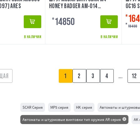
097) ARES
HONEY BADGER AM-014
GC16 S
[AMOEBA]
16
₴
14850
₴
₴
19400
В НАЛИЧИИ
В НАЛИЧИИ
ЩАЯ
1
2
3
4
...
12
SCAR Серия
MP5 серия
HK серия
Автоматы и штурмовые
Автоматы и штурмовые винтовки тип оружия AR серия
AK 