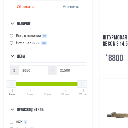
Сбросить
Уточнить
НАЛИЧИЕ
Есть в наличии
97
ШТУРМОВАЯ 
Нет в наличии
RECON S 14.
263
[EVOLUTION]
8800
ЦЕНА
₴
₴
-
4 тыс.
7 тыс.
13 тыс.
21 тыс.
32 тыс.
ПРОИЗВОДИТЕЛЬ
A&K
2