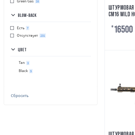
Green Gas
16
ШТУРМОВАЯ 
CM16 WILD H
BLOW-BACK
16500
₴
Есть
7
Отсутствует
231
ЦВЕТ
Tan
3
Black
9
Сбросить
ШТУРМОВАЯ 