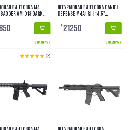
ОВАЯ ВИНТОВКА M4
ШТУРМОВАЯ ВИНТОВКА DANIEL
 BADGER AM-013 DARK
DEFENSE M4A1 RIII 14.5"
 AMOEBA
REPLICA ESHOOTER ETU - FDE
850
21250
[EMG]
₴
В НАЛИЧИИ
В НАЛИЧИИ
(2)
ОВАЯ ВИНТОВКА M4
ШТУРМОВАЯ ВИНТОВКА