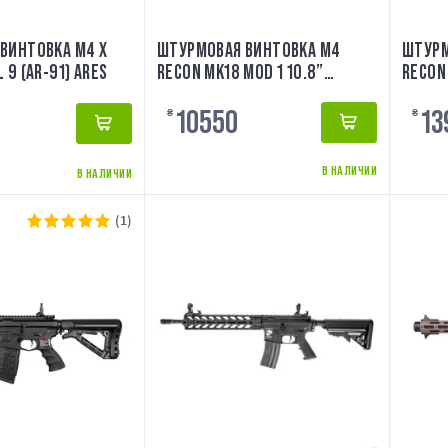
ВИНТОВКА M4 X
ШТУРМОВАЯ ВИНТОВКА M4
ШТУРМ
 9 (AR-91) ARES
RECON MK18 MOD 1 10.8”
RECON
CARBONTECH [EVOLUTION]
METAL
10550
13
₴
₴
В НАЛИЧИИ
В НАЛИЧИИ
(1)