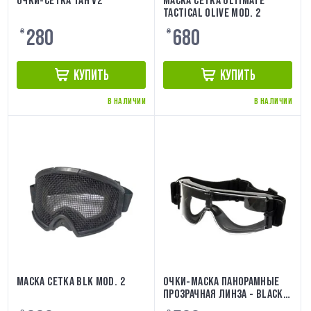
ОЧКИ-СЕТКА ТАН V2
МАСКА СЕТКА ULTIMATE
TACTICAL OLIVE MOD. 2
280
680
₴
₴
КУПИТЬ
КУПИТЬ
В НАЛИЧИИ
В НАЛИЧИИ
МАСКА СЕТКА BLK MOD. 2
ОЧКИ-МАСКА ПАНОРАМНЫЕ
ПРОЗРАЧНАЯ ЛИНЗА - BLACK
[PJ]