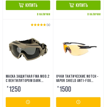
КУПИТЬ
КУПИТЬ
В НАЛИЧИИ
В НАЛИЧИИ
(1)
МАСКА ЗАЩИТНАЯ FMA MOD.2
ОЧКИ ТАКТИЧЕСКИЕ NOTCH -
С ВЕНТИЛЯТОРОМ DARK
VAPOR SHIELD ANTI-FOG
EARTH
TIGER'S EYE EDGE EYEWEAR
1250
1500
₴
₴