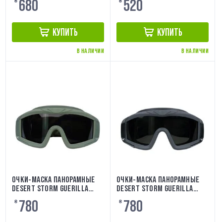
680
520
₴
₴
КУПИТЬ
КУПИТЬ
В НАЛИЧИИ
В НАЛИЧИИ
ОЧКИ-МАСКА ПАНОРАМНЫЕ
ОЧКИ-МАСКА ПАНОРАМНЫЕ
DESERT STORM GUERILLA
DESERT STORM GUERILLA
TACTICAL OLIVA
TACTICAL BLACK
780
780
₴
₴