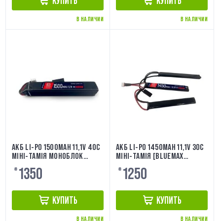
КУПИТЬ
КУПИТЬ
В НАЛИЧИИ
В НАЛИЧИИ
АКБ LI-PO 1500MAH 11,1V 40C
АКБ LI-PO 1450MAH 11,1V 30C
МІНІ-ТАМІЯ МОНОБЛОК
МІНІ-ТАМІЯ [BLUEMAX
[BLUEMAX POWER]
POWER]
1350
1250
₴
₴
КУПИТЬ
КУПИТЬ
В НАЛИЧИИ
В НАЛИЧИИ