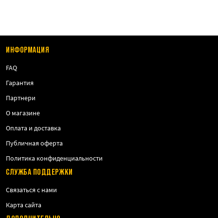
габариты, долго заряжаются и требуют особо бережного
обращения. Литиевые — современные, обладают большой
емкостью при малом весе.
Li-Po батареи купить
всегда можно
в интернет-магазине Hitman;
форма исполнения. В зависимости от конкретного привода,
ИНФОРМАЦИЯ
нужно подбирать подходящую форму, чтобы аккумулятор
подходил под отсек, предназначенный для него. Встречается
FAQ
несколько самых распространенных форм-факторов — АК,
«нунчаки», mini, AUG, два лепестка, змейка и другие. Лучший
Гарантия
способ подобрать правильную форму — примерять на месте,
Партнери
насколько батарея хорошо помещается в отсеке «ствола». При
заказе элементов питания через интернет, консультанты
О магазине
магазина Hitman помогут выбрать правильные размеры под
конкретное оружие;
Оплата и доставка
тип разъема. Всего их существует три — наиболее часто
Публичная оферта
встречающийся Mini Tamiya, более редкий Т и Large, сегодня
Политика конфиденциальности
почти невостребованный. Перед приобретением нового
источника энергии, рекомендуется точно узнать, какой
СЛУЖБА ПОДДЕРЖКИ
именно разъем требуется;
Связаться с нами
электротехнические параметры — емкость, вольтаж и сила
тока. Здесь все зависит от мощности привода — чем больше
Карта сайта
начальная скорость вылета «пули», тем выше должно быть