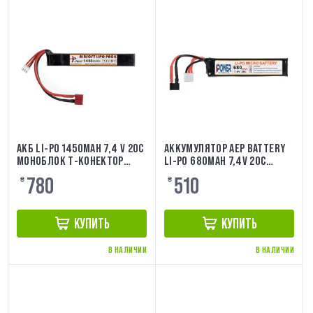
АКБ LI-PO 1450MAH 7,4 V 20C
АККУМУЛЯТОР AEP BATTERY
МОНОБЛОК Т-КОНЕКТОР
LI-PO 680MAH 7,4V 20C
IPOWER
MICRO FOR MOSFET IPOWER
780
510
₴
₴
КУПИТЬ
КУПИТЬ
В НАЛИЧИИ
В НАЛИЧИИ