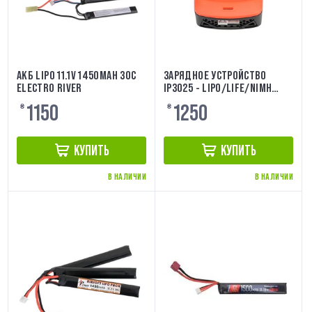
АКБ LIPO 11.1V 1450MAH 30C
ЗАРЯДНОЕ УСТРОЙСТВО
ELECTRO RIVER
IP3025 - LIPO/LIFE/NIMH
25W/3A IPOWER
1150
1250
₴
₴
КУПИТЬ
КУПИТЬ
В НАЛИЧИИ
В НАЛИЧИИ