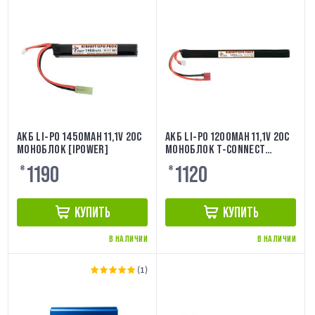
АКБ LI-PO 1450MAH 11,1V 20C
АКБ LI-PO 1200MAH 11,1V 20C
МОНОБЛОК [IPOWER]
МОНОБЛОК T-CONNECT
IPOWER
1190
1120
₴
₴
КУПИТЬ
КУПИТЬ
В НАЛИЧИИ
В НАЛИЧИИ
(1)