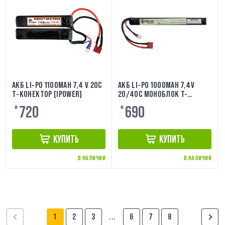
АКБ LI-PO 1100MAH 7,4 V 20C
АКБ LI-PO 1000MAH 7,4V
Т-КОНЕКТОР [IPOWER]
20/40C МОНОБЛОК T-
CONNECTOR 8FIELDS
720
690
₴
₴
КУПИТЬ
КУПИТЬ
В НАЛИЧИИ
В НАЛИЧИИ
1
2
3
...
6
7
8