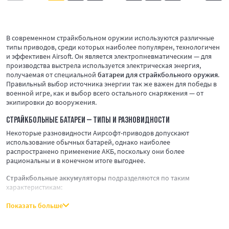
В современном страйкбольном оружии используются различные
типы приводов, среди которых наиболее популярен, технологичен
и эффективен Airsoft. Он является электропневматическим — для
производства выстрела используется электрическая энергия,
получаемая от специальной
батареи для страйкбольного оружия
.
Правильный выбор источника энергии так же важен для победы в
военной игре, как и выбор всего остального снаряжения — от
экипировки до вооружения.
СТРАЙКБОЛЬНЫЕ БАТАРЕИ
— ТИПЫ И РАЗНОВИДНОСТИ
Некоторые разновидности Аирсофт-приводов допускают
использование обычных батарей, однако наиболее
распространено применение АКБ, поскольку они более
рациональны и в конечном итоге выгоднее.
Страйкбольные аккумуляторы
подразделяются по таким
характеристикам:
тип химического элемента. Существуют два основных вида —
Показать больше
на основе никеля и содержащие литий. Первый считается
практически устаревшим, никелевые АКБ имеют большие