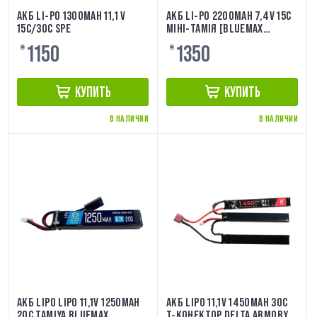
АКБ LI-PO 1300MAH 11,1 V
АКБ LI-PO 2200MAH 7,4V 15C
15C/30C SPE
МІНІ-ТАМІЯ [BLUEMAX
POWER]
1150
1350
₴
₴
КУПИТЬ
КУПИТЬ
В НАЛИЧИИ
В НАЛИЧИИ
АКБ LIPO LIPO 11,1V 1250MAH
АКБ LIPO 11,1V 1450MAH 30C
20C TAMIYA BLUEMAX
T-КОНЕКТОР DELTA ARMORY