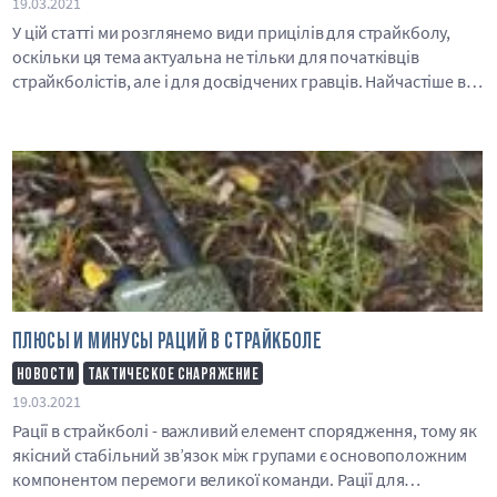
19.03.2021
У цій статті ми розглянемо види прицілів для страйкболу,
оскільки ця тема актуальна не тільки для початківців
страйкболістів, але і для досвідчених гравців. Найчастіше в
страйкболі застосовуються та..
ПЛЮСЫ И МИНУСЫ РАЦИЙ В СТРАЙКБОЛЕ
НОВОСТИ
ТАКТИЧЕСКОЕ СНАРЯЖЕНИЕ
19.03.2021
Рації в страйкболі - важливий елемент спорядження, тому як
якісний стабільний зв’язок між групами є основоположним
компонентом перемоги великої команди. Рації для