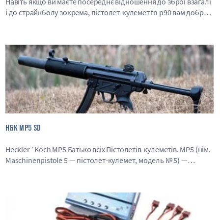
Навіть якщо ви маєте посереднє відношення до зброї взагалі
і до страйкболу зокрема, пістолет-кулемет fn p90 вам добре
знайомий. Його дуже люблять ігророби і творці фільмів.
Завдяки оригінальному зов..
H&K MP5 SD
Heckler ’ Koch MP5 Батько всіх Пістолетів-кулеметів. MP5 (нім.
Maschinenpistole 5 — пістолет-кулемет, модель № 5) —
родина пістолетів-кулеметів, розроблених німецьким
виробник..