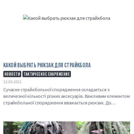
страйкболу виконують безліч функцій..
КАКОЙ ВЫБРАТЬ РЮКЗАК ДЛЯ СТРАЙКБОЛА
НОВОСТИ
ТАКТИЧЕСКОЕ СНАРЯЖЕНИЕ
12.03.2021
Сучасне страйкбольної спорядження складається з
величезної кількості різних аксесуарів. Важливим елементом
страйкбольної спорядження вважається рюкзак. До
страйкбольної рюкзаку пред’являється ряд ос..