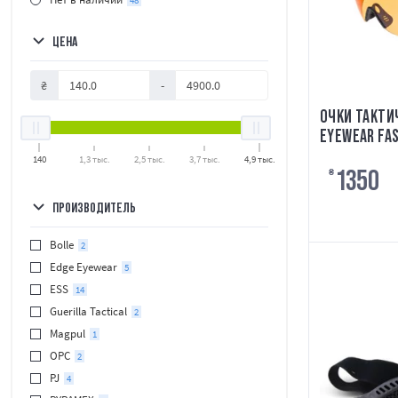
48
ЦЕНА
₴
-
ОЧКИ ТАКТИ
EYEWEAR FA
140
1,3 тыс.
2,5 тыс.
3,7 тыс.
4,9 тыс.
1350
₴
ПРОИЗВОДИТЕЛЬ
Bolle
2
Edge Eyewear
5
ESS
14
Guerilla Tactical
2
Magpul
1
OPC
2
PJ
4