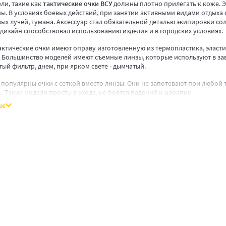
ли, такие как
тактические очки ВСУ
должны плотно прилегать к коже. 
ы. В условиях боевых действий, при занятии активными видами отдыха о
ых лучей, тумана. Аксессуар стал обязательной деталью экипировки со
дизайн способствовал использованию изделия и в городских условиях.
актические очки имеют оправу изготовленную из термопластика, эласт
 Большинство моделей имеют съемные линзы, которые используют в зав
ый фильтр, днем, при ярком свете - дымчатый.
 популярны очки с сеткой вместо линзы. Они не запотевают при любой
 Такие модели просты в уходе, не боятся падений и царапин.
ше
ТАКТИЧЕСКИЕ ОЧКИ
изготавливают аксессуары двух видов: открытые и очки-маски. Констру
ая, доходит почти до висков для надежной защиты глаз.
тно прилегают к лицу и имеют сплошную линзу. Их частой проблемой явл
уют специальную принудительную вентиляцию. Это особые устройства,
.
ки имеют разный цвет линз, который зависит от особенностей примене
овреждений, но часто формирует блики на солнце. Тонированные вар
ета очками, эффективны на больших пространствах, при солнечной пог
нств. Желтые линзы обеспечивают четкое очертание окружающих предм