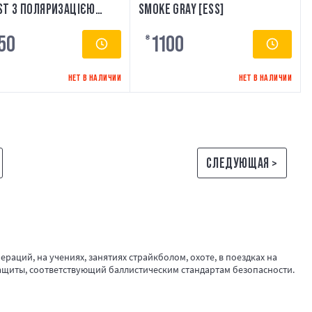
ST З ПОЛЯРИЗАЦІЄЮ
SMOKE GRAY [ESS]
W OPC
50
1100
₴
НЕТ В НАЛИЧИИ
НЕТ В НАЛИЧИИ
СЛЕДУЮЩАЯ >
аций, на учениях, занятиях страйкболом, охоте, в поездках на
защиты, соответствующий баллистическим стандартам безопасности.