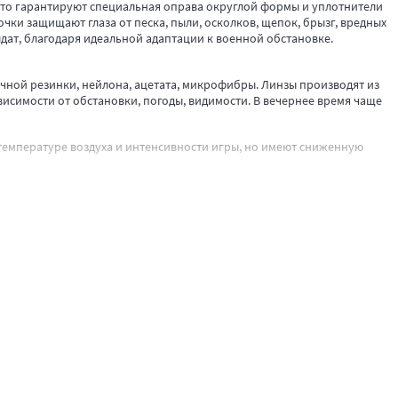
Это гарантируют специальная оправа округлой формы и уплотнители
чки защищают глаза от песка, пыли, осколков, щепок, брызг, вредных
лдат, благодаря идеальной адаптации к военной обстановке.
ичной резинки, нейлона, ацетата, микрофибры. Линзы производят из
исимости от обстановки, погоды, видимости. В вечернее время чаще
 температуре воздуха и интенсивности игры, но имеют сниженную
кция открытых тактических очков схожа с солнцезащитными, но линза
яется запотевание линз вследствие отсутствия вентиляции. В этом
 которые быстро устраняют проблему, но требуют регулярной замены
ния. Прозрачные - упрощенный вариант, защищает глаза от
ианты имеют сниженную вероятность возникновения бликов, снижают
оде, наличии большого количества снежного покрова, огромных
етов. Зеленые - способствуют лучшей видимости даже малозаметных