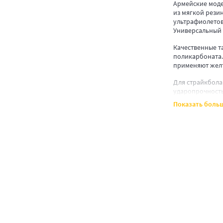
Армейские моде
из мягкой резин
ультрафиолетов
Универсальный 
Качественные т
поликарбоната.
применяют желт
Для страйкбола
ударопрочность.
Показать боль
КАК ВЫБРАТЬ 
Производители 
более удлиненн
Очки-маски пло
случае использ
аккумуляторов
Тактические оч
механических п
пропускание св
водных простра
деталей.