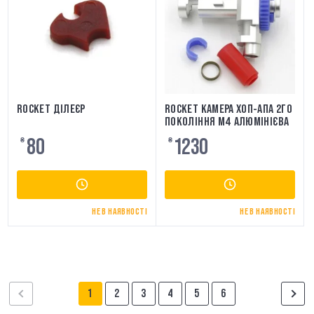
ROCKET ДІЛЕЄР
ROCKET КАМЕРА ХОП-АПА 2ГО
ПОКОЛІННЯ M4 АЛЮМІНІЄВА
80
1230
₴
₴
НЕ В НАЯВНОСТІ
НЕ В НАЯВНОСТІ
1
2
3
4
5
6