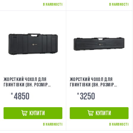
В НАЯВНОСТІ
В НАЯВНОСТІ
ЖОРСТКИЙ ЧОХОЛ ДЛЯ
ЖОРСТКИЙ ЧОХОЛ ДЛЯ
ГВИНТІВКИ (ВН. РОЗМІР
ГВИНТІВКИ (ВН. РОЗМІР
90X33X10,5) BLACK
121,5X23,5X10) [EVOLUTION]
4850
3250
[EVOLUTION] EA0513RC
₴
₴
КУПИТИ
КУПИТИ
В НАЯВНОСТІ
В НАЯВНОСТІ