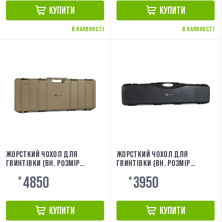
КУПИТИ
КУПИТИ
В НАЯВНОСТІ
В НАЯВНОСТІ
ЖОРСТКИЙ ЧОХОЛ ДЛЯ
ЖОРСТКИЙ ЧОХОЛ ДЛЯ
ГВИНТІВКИ (ВН. РОЗМІР
ГВИНТІВКИ (ВН. РОЗМІР
90X33X10,5) TAN [EVOLUTION]
110X24X10) [EVOLUTION]
4850
3950
EA0513RCT
₴
EA0510RC
₴
КУПИТИ
КУПИТИ