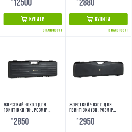
12500
2880
₴
EA0501RCT
₴
КУПИТИ
КУПИТИ
В НАЯВНОСТІ
В НАЯВНОСТІ
ЖОРСТКИЙ ЧОХОЛ ДЛЯ
ЖОРСТКИЙ ЧОХОЛ ДЛЯ
ГВИНТІВКИ (ВН. РОЗМІР
ГВИНТІВКИ (ВН. РОЗМІР
81X23X10) [EVOLUTION]
95,5X24X8) [EVOLUTION]
2850
2950
₴
EA0502RC
₴