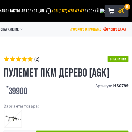
0
₴
0
КА
КОНТАКТЫ
АВТОРИЗАЦИЯ
+38 (067) 478 47 47
РУССКИЙ
СНАРЯЖЕНИЕ
СКОРО В ПРОДАЖЕ
РАСПРОДАЖА
(2)
В НАЛИЧИИ
ПУЛЕМЕТ ПКМ ДЕРЕВО [A&K]
HS0799
Артикул:
₴
39900
Варианты товара: